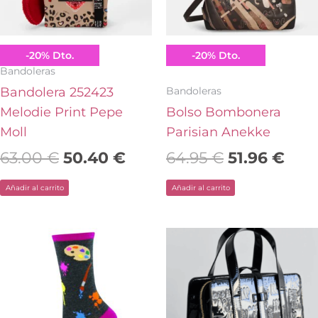
Pepe Moll
Anekke
-
20
%
Dto.
-
20
%
Dto.
Bandoleras
Bandoleras
Bandolera 252423
Melodie Print Pepe
Bolso Bombonera
Moll
Parisian Anekke
63.00
€
50.40
€
64.95
€
51.96
€
Añadir al carrito
Añadir al carrito
El
El
Este
precio
pre
producto
original
act
tiene
era:
es:
múltiples
75.60 €.
60.
variantes.