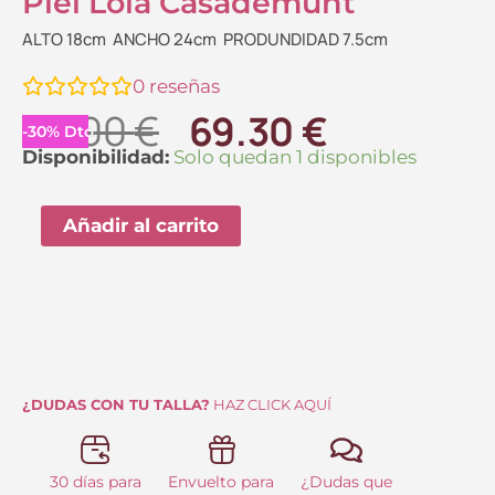
Piel Lola Casademunt
ALTO 18cm ANCHO 24cm PRODUNDIDAD 7.5cm
0
reseñas
El
El
99.00
€
69.30
€
-
30
%
Dto.
precio
precio
Bandolera
Disponibilidad:
Solo quedan 1 disponibles
de
original
actual
Rayas
Añadir al carrito
era:
es:
y
99.00 €.
69.30 €.
Efecto
Piel
Lola
Casademunt
cantidad
¿DUDAS CON TU TALLA?
HAZ CLICK AQUÍ
30 días para
Envuelto para
¿Dudas que