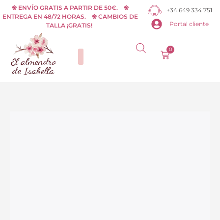
Ir
❀ ENVÍO GRATIS A PARTIR DE 50€. ❀
+34 649 334 751
ENTREGA EN 48/72 HORAS. ❀ CAMBIOS DE
al
Portal cliente
TALLA ¡GRATIS!
contenido
0
Carrito