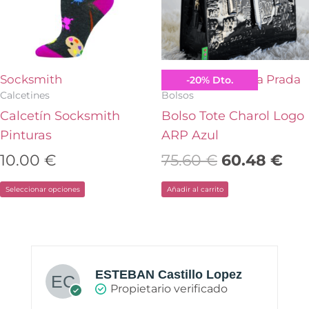
Las
opciones
se
pueden
Socksmith
Agatha Ruiz de la Prada
-
20
%
Dto.
elegir
Calcetines
Bolsos
en
Calcetín Socksmith
Bolso Tote Charol Logo
la
Pinturas
ARP Azul
página
10.00
€
75.60
€
60.48
€
de
Seleccionar opciones
Añadir al carrito
producto
ESTEBAN Castillo Lopez
Propietario verificado