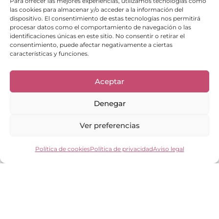
Para ofrecer las mejores experiencias, utilizamos tecnologías como
las cookies para almacenar y/o acceder a la información del
dispositivo. El consentimiento de estas tecnologías nos permitirá
procesar datos como el comportamiento de navegación o las
identificaciones únicas en este sitio. No consentir o retirar el
consentimiento, puede afectar negativamente a ciertas
características y funciones.
Aceptar
Enlaces de interés
Denegar
Bienvenid@
Cuidados del calzado
Ver preferencias
Cuidados del bolso
Contacto
Mi cuenta
Política de cookies
Política de privacidad
Aviso legal
Los clientes opinan
Preguntas frecuentes