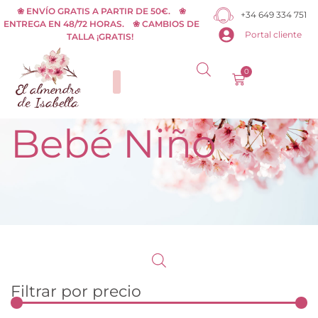
Ir
❀ ENVÍO GRATIS A PARTIR DE 50€. ❀
+34 649 334 751
ENTREGA EN 48/72 HORAS. ❀ CAMBIOS DE
al
Portal cliente
TALLA ¡GRATIS!
contenido
0
Carrito
Bebé Niño
Filtrar por precio
Pr
Pr
m
m