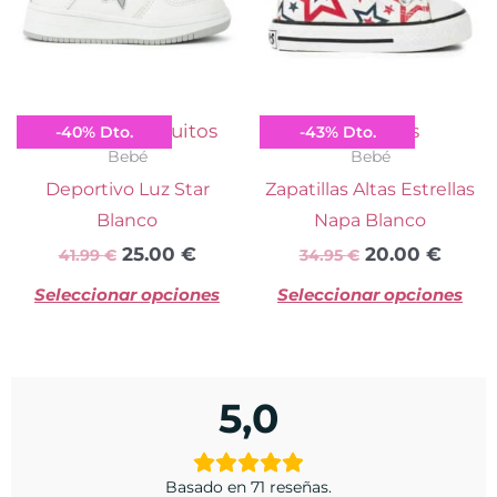
variantes.
va
Las
La
opciones
op
se
se
Osito by Conguitos
Conguitos
-
40
%
Dto.
-
43
%
Dto.
pueden
p
Bebé
Bebé
elegir
el
Deportivo Luz Star
Zapatillas Altas Estrellas
en
e
Blanco
Napa Blanco
la
la
25.00
€
20.00
€
41.99
€
34.95
€
página
pá
Seleccionar opciones
Seleccionar opciones
de
d
producto
pr
5,0
Basado en 71 reseñas.