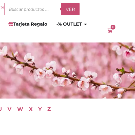
Búsqueda
nte
VER
de
productos
Abrir
-% OUTLET
Tarjeta Regalo
-% OUTLET
0
Carrito
U
V
W
X
Y
Z