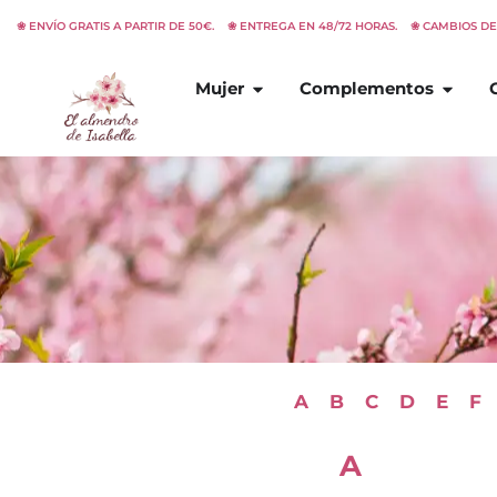
Ir
❀ ENVÍO GRATIS A PARTIR DE 50€. ❀ ENTREGA EN 48/72 HORAS. ❀ CAMBIOS D
al
contenido
Abrir
Mujer
Abrir
C
Mujer
Complementos
A
B
C
D
E
F
A