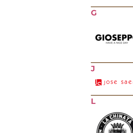
G
J
L