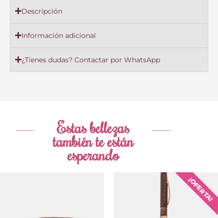
Descripción
Información adicional
¿Tienes dudas? Contactar por WhatsApp
Estas bellezas
también te están
esperando
El
El
¡OFERTA!
precio
precio
original
actual