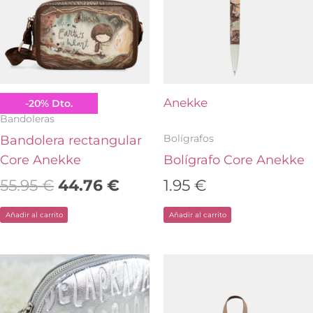
era:
es:
55.95 €.
44.76 €.
Anekke
Anekke
-
20
%
Dto.
Bandoleras
Bolígrafos
Bandolera rectangular
Core Anekke
Bolígrafo Core Anekke
55.95
€
44.76
€
1.95
€
Añadir al carrito
Añadir al carrito
El
El
El
El
precio
precio
precio
prec
original
actual
original
actu