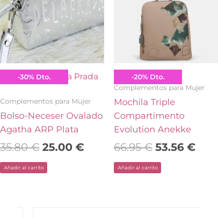
era:
es:
era:
es:
35.80 €.
25.00 €.
66.95 €.
53.5
Agatha Ruiz de la Prada
Anekke
-
30
%
Dto.
-
20
%
Dto.
Complementos para Mujer
Complementos para Mujer
Mochila Triple
Bolso-Neceser Ovalado
Compartimento
Agatha ARP Plata
Evolution Anekke
35.80
€
25.00
€
66.95
€
53.56
€
Añadir al carrito
Añadir al carrito