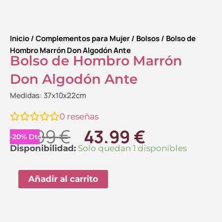
Inicio
/
Complementos para Mujer
/
Bolsos
/ Bolso de
Hombro Marrón Don Algodón Ante
Bolso de Hombro Marrón
Don Algodón Ante
Medidas: 37x10x22cm
0
reseñas
El
El
54.99
€
43.99
€
-
20
%
Dto.
precio
precio
Bolso
Disponibilidad:
Solo quedan 1 disponibles
de
original
actual
Hombro
Añadir al carrito
era:
es:
Marrón
54.99 €.
43.99 €.
Don
Algodón