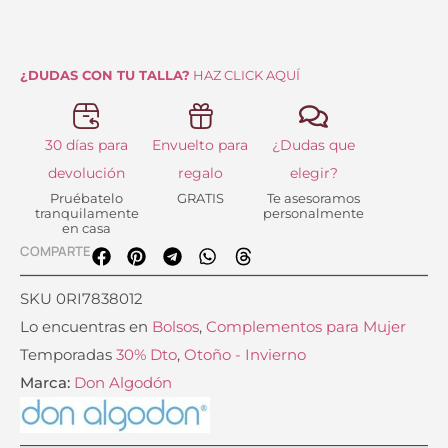
Ante
cantidad
¿DUDAS CON TU TALLA?
HAZ CLICK AQUÍ
30 días para
Envuelto para
¿Dudas que
devolución
regalo
elegir?
Pruébatelo
GRATIS
Te asesoramos
tranquilamente
personalmente
en casa
COMPARTE
SKU
0RI7838012
Lo encuentras en
Bolsos
,
Complementos para Mujer
Temporadas
30% Dto
,
Otoño - Invierno
Marca:
Don Algodón