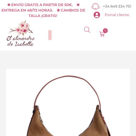
Ir
❀ ENVÍO GRATIS A PARTIR DE 50€. ❀
+34 649 334 751
ENTREGA EN 48/72 HORAS. ❀ CAMBIOS DE
al
Portal cliente
TALLA ¡GRATIS!
contenido
0
Carrito