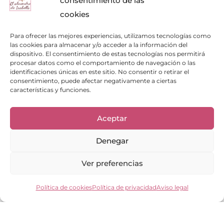
consentimiento de las
cookies
Para ofrecer las mejores experiencias, utilizamos tecnologías como
las cookies para almacenar y/o acceder a la información del
dispositivo. El consentimiento de estas tecnologías nos permitirá
procesar datos como el comportamiento de navegación o las
identificaciones únicas en este sitio. No consentir o retirar el
consentimiento, puede afectar negativamente a ciertas
características y funciones.
Enlaces de interés
Bienvenid@
Aceptar
Cuidados del calzado
Cuidados del bolso
Denegar
Contacto
Mi cuenta
Ver preferencias
Los clientes opinan
Preguntas frecuentes
Política de cookies
Política de privacidad
Aviso legal