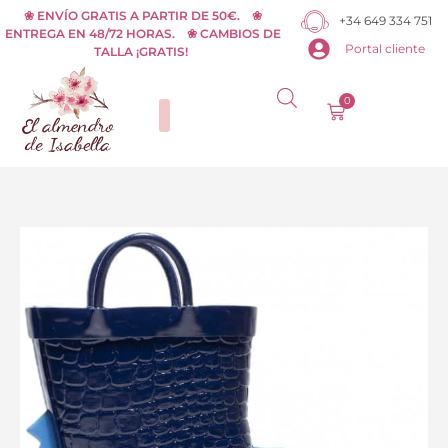
Ir
❀ ENVÍO GRATIS A PARTIR DE 50€. ❀
+34 649 334 751
ENTREGA EN 48/72 HORAS. ❀ CAMBIOS DE
al
Portal cliente
TALLA ¡GRATIS!
contenido
0
Carrito