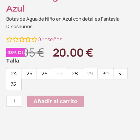
Azul
Botas de Agua de Niño en Azul con detalles Fantasía
Dinosaurios
0
reseñas
El
El
29.95
€
20.00
€
-
33
%
Dto.
precio
precio
Botas
Talla
de
original
actual
24
25
26
27
28
29
30
31
Agua
era:
es:
32
Dinosaurios
29.95 €.
20.00 €.
Azul
Añadir al carrito
cantidad