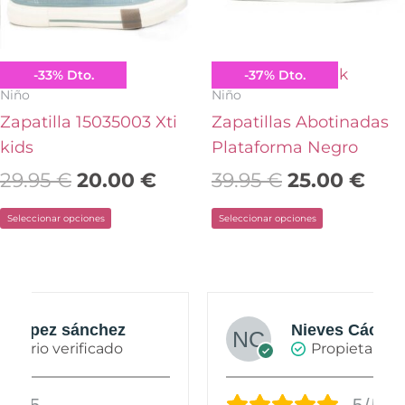
opciones
opciones
se
se
pueden
pueden
Xti
B&W Break&Walk
-
33
%
Dto.
-
37
%
Dto.
elegir
elegir
Niño
Niño
en
en
Zapatilla 15035003 Xti
Zapatillas Abotinadas
la
la
kids
Plataforma Negro
página
página
29.95
€
20.00
€
39.95
€
25.00
€
de
de
Seleccionar opciones
Seleccionar opciones
producto
producto
Nieves Cáceres Cabañas
Propietario verificado
5/5