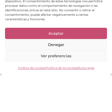
dispositivo. El consentimiento de estas tecnologías nos permitirá
procesar datos como el comportamiento de navegación o las
identificaciones únicas en este sitio. No consentir o retirar el
consentimiento, puede afectar negativamente a ciertas
características y funciones.
Enlaces de interés
Bienvenid@
Aceptar
Cuidados del calzado
Cuidados del bolso
Contacto
Denegar
Mi cuenta
Los clientes opinan
Ver preferencias
Preguntas frecuentes
Política de cookies
Política de privacidad
Aviso legal