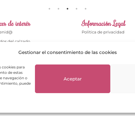
es de interés
Información Legal
venid@
Política de privacidad
dos del calzado
Aviso legal
dos del bolso
Gestionar el consentimiento de las cookies
Términos de compra
cto
Política de cookies
s cookies para
enta
ento de estas
Política de Devoluciones
de navegación o
Aceptar
ientes opinan
sentimiento, puede
ntas frecuentes
Envíos y Devoluciones