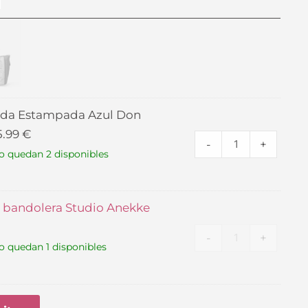
Bufanda
Bolso
ecio
Estampada
Shopper
tual
Azul
con
Don
bandolera
36 €.
Algodón
Studio
da Estampada Azul Don
cantidad
Anekke
5.99
€
cantidad
-
+
o quedan 2 disponibles
 bandolera Studio Anekke
-
+
o quedan 1 disponibles