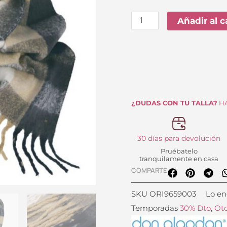
Estampada
or
Azul
Añadir al c
er
Don
19
Algodón
cantidad
¿DUDAS CON TU TALLA?
HA
30 días para devolución
Pruébatelo
tranquilamente en casa
COMPARTE
SKU
ORI9659003
Lo en
Temporadas
30% Dto
,
Oto