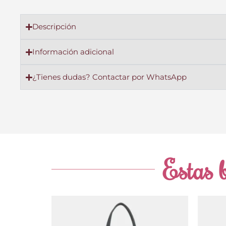
Descripción
Información adicional
¿Tienes dudas? Contactar por WhatsApp
Estas b
El
El
precio
precio