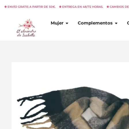
Ir
❀ ENVÍO GRATIS A PARTIR DE 50€. ❀ ENTREGA EN 48/72 HORAS. ❀ CAMBIOS D
al
contenido
Abrir
Mujer
Abrir
C
Mujer
Complementos