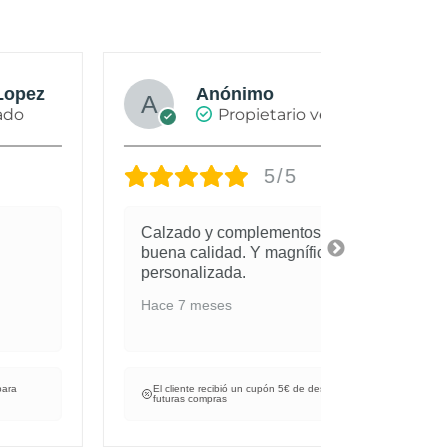
Anónimo
J
Propietario verificado
5/5
Calzado y complementos de muy
Todo ha id
buena calidad. Y magnífica atención
vendedora,
personalizada.
comercios 
gracias.
Hace 7 meses
Hace 2 mes
El cliente recibió un cupón 5€ de descuento para
El cliente re
futuras compras
futuras compr