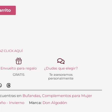
iginal
actual
arrito
a:
es:
.99 €.
15.99 €.
Z CLICK AQUÍ
Envuelto para regalo
¿Dudas que elegir?
GRATIS
Te asesoramos
personalmente
cuentras en
Bufandas
,
Complementos para Mujer
ño - Invierno
Marca:
Don Algodón