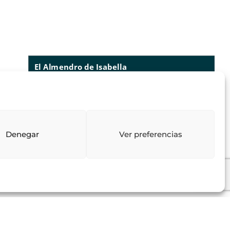
El Almendro de Isabella
73
reseñas
lo que dicen nuestros clientes
valoraciones
4.97
/ 5
Denegar
Ver preferencias