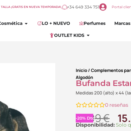
+34 649 334 751
Portal clie
E TALLA ¡GRATIS EN NUEVA TEMPORADA!
omplementos
Abrir
Cosmética
Cosmética
LO + NUEVO
Perfumes
Marcas
Abrir
OUTLET KIDS
OUTLET KIDS
Inicio
/
Complementos par
Algodón
Bufanda Est
Medidas 200 (alto) x 44 (l
0
reseñas
El
19.99
€
15
-
20
%
Dto.
pr
Bufanda
Disponibilidad:
Solo 