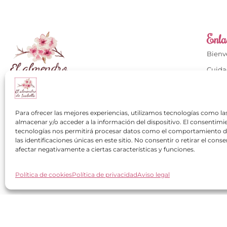
Enlac
Bien
Cuida
Cuida
Calzados con mucho
Conta
+34 649 334 751
Para ofrecer las mejores experiencias, utilizamos tecnologías como la
Mi cu
almacenar y/o acceder a la información del dispositivo. El consentimi
contacto@elalmendrodeisabella.com
tecnologías nos permitirá procesar datos como el comportamiento 
Los cl
las identificaciones únicas en este sitio. No consentir o retirar el con
Pregu
afectar negativamente a ciertas características y funciones.
Política de cookies
Política de privacidad
Aviso legal