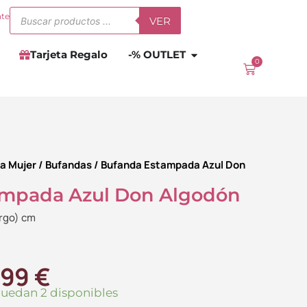
Búsqueda
nte
VER
de
productos
Abrir
-% OUTLET
Tarjeta Regalo
-% OUTLET
0
Carrito
a Mujer
/
Bufandas
/ Bufanda Estampada Azul Don
ampada Azul Don Algodón
argo) cm
El
.99
€
ecio
precio
quedan 2 disponibles