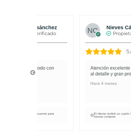
sánchez
Nieves Cáceres Cabañas
rificado
Propietario verificado
5/5
odo con
Atención excelente pedidos cuidados
al detalle y gran profesional.
Hace 4 meses
cuento para
El cliente recibió un cupón 5€ de descuento para
futuras compras