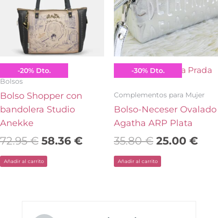
72.95 €.
58.36 €.
35.80 €.
25.
Anekke
Agatha Ruiz de la Prada
-
20
%
Dto.
-
30
%
Dto.
Bolsos
Complementos para Mujer
Bolso Shopper con
bandolera Studio
Bolso-Neceser Ovalado
Anekke
Agatha ARP Plata
72.95
€
58.36
€
35.80
€
25.00
€
Añadir al carrito
Añadir al carrito