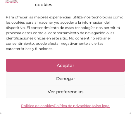
cookies
Para ofrecer las mejores experiencias, utilizamos tecnologías como
las cookies para almacenar y/o acceder a la información del
dispositivo. El consentimiento de estas tecnologías nos permitirá
procesar datos como el comportamiento de navegación o las
identificaciones únicas en este sitio. No consentir o retirar el
consentimiento, puede afectar negativamente a ciertas
características y funciones.
Enlaces de interés
Bienvenid@
Aceptar
Cuidados del calzado
Cuidados del bolso
Denegar
Contacto
Mi cuenta
Ver preferencias
Los clientes opinan
Preguntas frecuentes
Política de cookies
Política de privacidad
Aviso legal