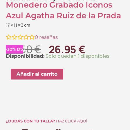
Monedero Grabado Iconos
Azul Agatha Ruiz de la Prada
17 × 11 × 3 cm
0
reseñas
El
El
38.50
€
26.95
€
-
30
%
Dto.
precio
precio
Monedero
Disponibilidad:
Solo quedan 1 disponibles
Grabado
original
actual
Iconos
Añadir al carrito
era:
es:
Azul
38.50 €.
26.95 €.
Agatha
Ruiz
de
la
Prada
¿DUDAS CON TU TALLA?
HAZ CLICK AQUÍ
cantidad