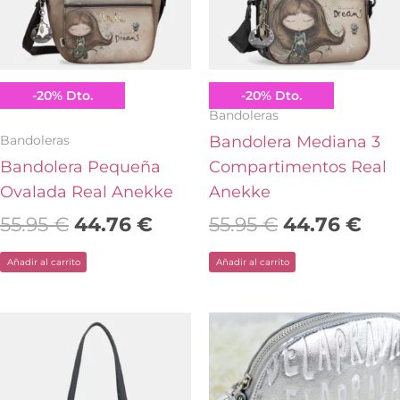
Anekke
Anekke
-
20
%
Dto.
-
20
%
Dto.
Bandoleras
Bandoleras
Bandolera Mediana 3
Bandolera Pequeña
Compartimentos Real
Ovalada Real Anekke
Anekke
55.95
€
44.76
€
55.95
€
44.76
€
Añadir al carrito
Añadir al carrito
El
El
El
El
precio
precio
precio
pre
original
actual
original
act
era:
es:
era:
es: