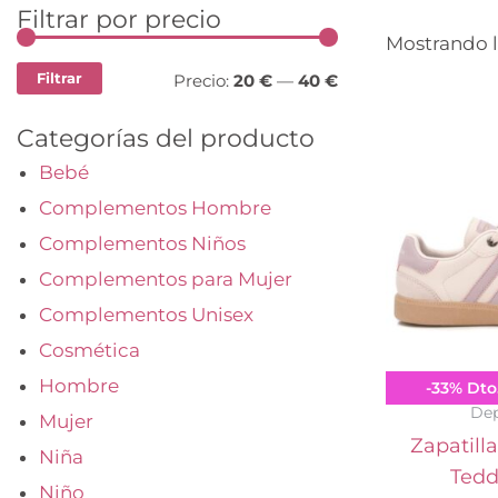
Filtrar por precio
Precio
Precio
Mostrando l
mínimo
máximo
Filtrar
Precio:
20 €
—
40 €
Categorías del producto
Bebé
Complementos Hombre
Complementos Niños
Complementos para Mujer
Complementos Unisex
Cosmética
Hombre
Tedd
-
33
%
Dto
Dep
Mujer
Zapatill
Niña
Tedd
Niño