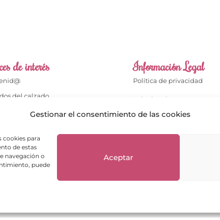
es de interés
Información Legal
venid@
Política de privacidad
dos del calzado
Aviso legal
dos del bolso
Gestionar el consentimiento de las cookies
Términos de compra
cto
Política de cookies
s cookies para
enta
ento de estas
Política de Devoluciones
de navegación o
Aceptar
ientes opinan
sentimiento, puede
ntas frecuentes
Envíos y Devoluciones