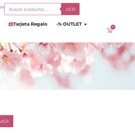
Búsqueda
nte
VER
de
productos
Abrir
-% OUTLET
Tarjeta Regalo
-% OUTLET
0
Carrito
VER