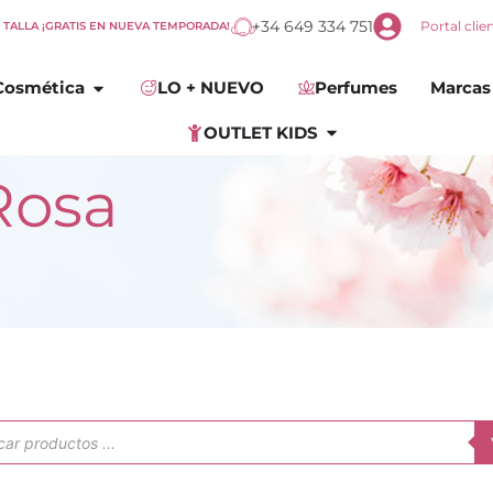
+34 649 334 751
Portal clie
E TALLA ¡GRATIS EN NUEVA TEMPORADA!
omplementos
Abrir
Cosmética
Cosmética
LO + NUEVO
Perfumes
Marcas
Abrir
OUTLET KIDS
OUTLET KIDS
Rosa
ueda
uctos