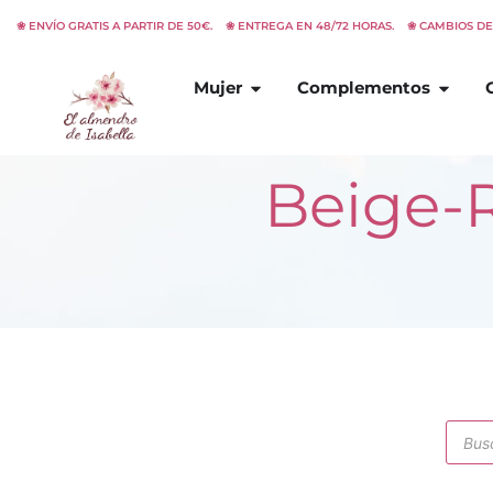
Ir
❀ ENVÍO GRATIS A PARTIR DE 50€. ❀ ENTREGA EN 48/72 HORAS. ❀ CAMBIOS D
al
contenido
Abrir
Mujer
Abrir
C
Mujer
Complementos
Beige-
Búsq
de
prod