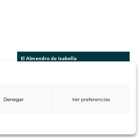
El Almendro de Isabella
73
reseñas
lo que dicen nuestros clientes
valoraciones
4.97
/ 5
Denegar
Ver preferencias