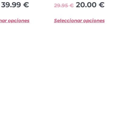
39.99
€
20.00
€
29.95
€
de
de
producto
product
nar opciones
Seleccionar opciones