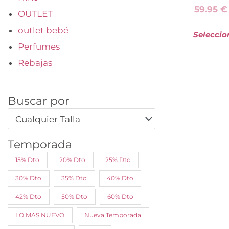
59.95
€
OUTLET
outlet bebé
Seleccio
Perfumes
Rebajas
Buscar por
Cualquier Talla
Temporada
15% Dto
20% Dto
25% Dto
30% Dto
35% Dto
40% Dto
42% Dto
50% Dto
60% Dto
LO MAS NUEVO
Nueva Temporada