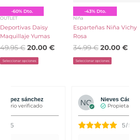
se
se
pueden
pueden
Yumas
Conguitos
-
60
%
Dto.
-
43
%
Dto.
elegir
elegir
OUTLET
Niña
en
en
Deportivas Daisy
Esparteñas Niña Vichy
la
la
Maquillaje Yumas
Rosa
página
página
49.95
€
20.00
€
34.99
€
20.00
€
de
de
Seleccionar opciones
Seleccionar opciones
producto
producto
Nieves Cáceres Cabañas
Propietario verificado
5/5