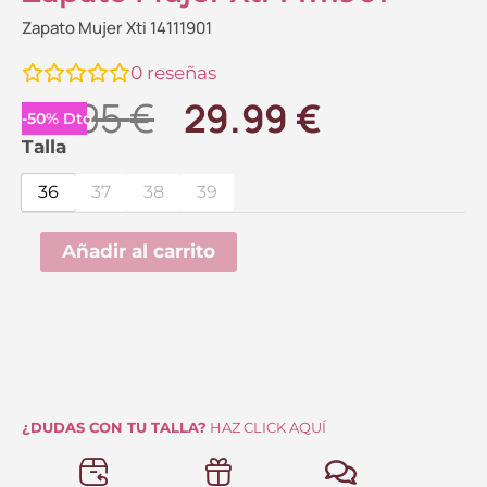
Zapato Mujer Xti 14111901
0
reseñas
El
El
59.95
€
29.99
€
-
50
%
Dto.
precio
precio
Zapato
Talla
Mujer
original
actual
36
37
38
39
Xti
era:
es:
14111901
Añadir al carrito
59.95 €.
29.99 €.
cantidad
¿DUDAS CON TU TALLA?
HAZ CLICK AQUÍ