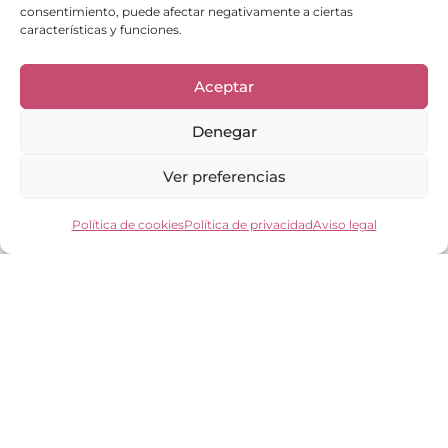
consentimiento, puede afectar negativamente a ciertas
Enlaces de interés
características y funciones.
Bienvenid@
Cuidados del calzado
Aceptar
Cuidados del bolso
Contacto
Denegar
Mi cuenta
Los clientes opinan
Preguntas frecuentes
Ver preferencias
Política de cookies
Política de privacidad
Aviso legal