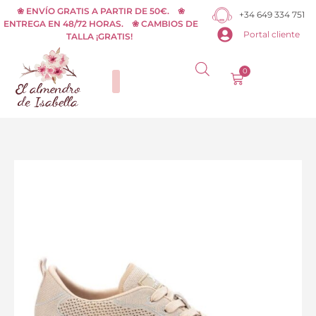
Ir
❀ ENVÍO GRATIS A PARTIR DE 50€. ❀
+34 649 334 751
ENTREGA EN 48/72 HORAS. ❀ CAMBIOS DE
al
Portal cliente
TALLA ¡GRATIS!
contenido
0
Carrito