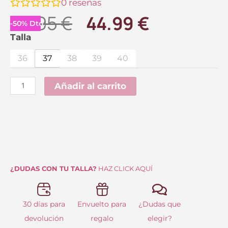
0
reseñas
El
El
89.95
€
44.99
€
-
50
%
Dto.
precio
precio
Cuña
Talla
Benisa
original
actual
36
37
38
39
40
Serraje
era:
es:
Blanco
Añadir al carrito
89.95 €.
44.99 €.
Popa
cantidad
¿DUDAS CON TU TALLA?
HAZ CLICK AQUÍ
30 días para
Envuelto para
¿Dudas que
devolución
regalo
elegir?