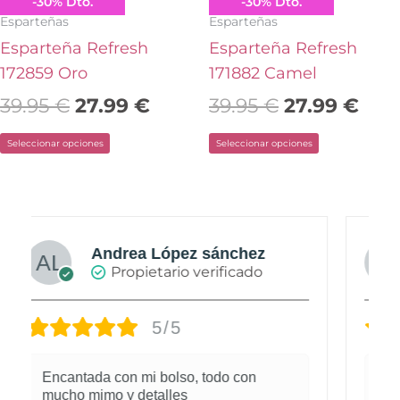
Refresh
Refresh
-
30
%
Dto.
-
30
%
Dto.
elegir
elegir
Esparteñas
Esparteñas
en
en
Esparteña Refresh
Esparteña Refresh
la
la
172859 Oro
171882 Camel
página
página
39.95
€
27.99
€
39.95
€
27.99
€
de
de
Seleccionar opciones
Seleccionar opciones
producto
producto
Nieves Cáceres Cabañas
Propietario verificado
5/5
Atención excelente pedidos cuidados
al detalle y gran profesional.