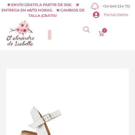
Ir
❀ ENVÍO GRATIS A PARTIR DE 50€. ❀
+34 649 334 751
ENTREGA EN 48/72 HORAS. ❀ CAMBIOS DE
al
Portal cliente
TALLA ¡GRATIS!
contenido
0
Carrito