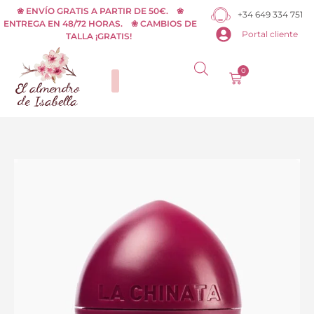
Ir
❀ ENVÍO GRATIS A PARTIR DE 50€. ❀
+34 649 334 751
ENTREGA EN 48/72 HORAS. ❀ CAMBIOS DE
al
Portal cliente
TALLA ¡GRATIS!
contenido
0
Carrito