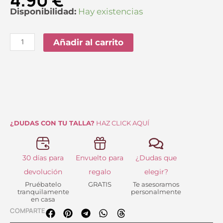
Balsamo
Disponibilidad:
Hay existencias
Labial
Cereza
Añadir al carrito
cantidad
¿DUDAS CON TU TALLA?
HAZ CLICK AQUÍ
30 días para
Envuelto para
¿Dudas que
devolución
regalo
elegir?
Pruébatelo
GRATIS
Te asesoramos
tranquilamente
personalmente
en casa
COMPARTE