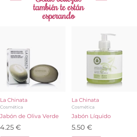
también te están
esperando
La Chinata
La Chinata
Cosmética
Cosmética
Jabón de Oliva Verde
Jabón Líquido
4.25
€
5.50
€