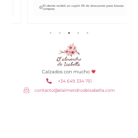
El cliente recibió un cupón 5€ de descuento para futuras
compras
Calzados con mucho
+34 649 334 751
contacto@elalmendrodeisabella.com