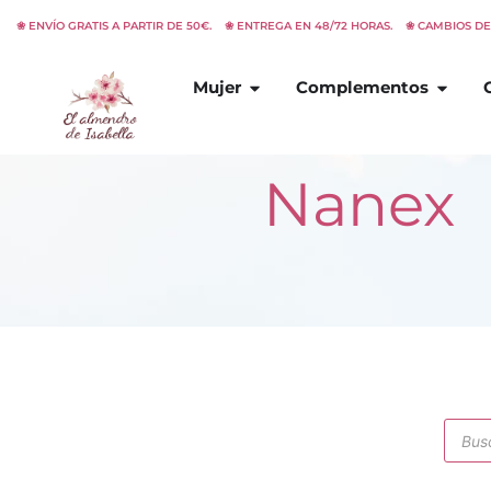
Ir
❀ ENVÍO GRATIS A PARTIR DE 50€. ❀ ENTREGA EN 48/72 HORAS. ❀ CAMBIOS D
al
contenido
Abrir
Mujer
Abrir
C
Mujer
Complementos
Nanex
Búsq
de
prod