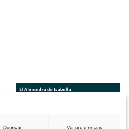
El Almendro de Isabella
73
reseñas
lo que dicen nuestros clientes
valoraciones
4.97
/ 5
Denegar
Ver preferencias