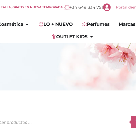
+34 649 334 751
Portal clie
E TALLA ¡GRATIS EN NUEVA TEMPORADA!
omplementos
Abrir
Cosmética
Cosmética
LO + NUEVO
Perfumes
Marcas
Abrir
OUTLET KIDS
OUTLET KIDS
ueda
uctos