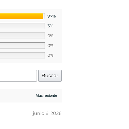
97%
3%
0%
0%
0%
Buscar
junio 6, 2026