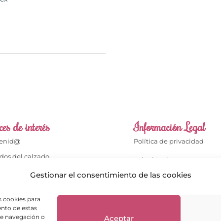
es de interés
Información Legal
venid@
Política de privacidad
dos del calzado
Aviso legal
dos del bolso
Gestionar el consentimiento de las cookies
Términos de compra
cto
Política de cookies
s cookies para
enta
ento de estas
Política de Devoluciones
de navegación o
Aceptar
ientes opinan