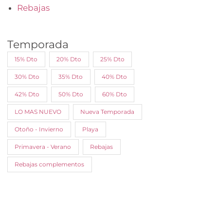
Rebajas
Temporada
15% Dto
20% Dto
25% Dto
30% Dto
35% Dto
40% Dto
42% Dto
50% Dto
60% Dto
LO MAS NUEVO
Nueva Temporada
Otoño - Invierno
Playa
Primavera - Verano
Rebajas
Rebajas complementos