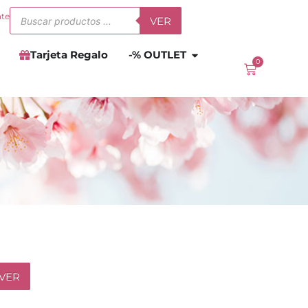
Búsqueda
nte
VER
de
productos
Abrir
-% OUTLET
Tarjeta Regalo
-% OUTLET
0
Carrito
VER