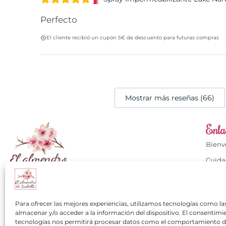
Perfecto
El cliente recibió un cupón 5€ de descuento para futuras compras
Mostrar más reseñas (66)
Enlac
Bien
Cuida
Cuida
Calzados con mucho
Conta
+34 649 334 751
Para ofrecer las mejores experiencias, utilizamos tecnologías como la
Mi cu
almacenar y/o acceder a la información del dispositivo. El consentimi
contacto@elalmendrodeisabella.com
tecnologías nos permitirá procesar datos como el comportamiento 
Los cl