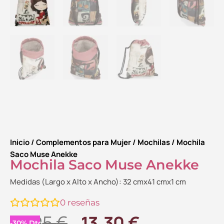
Inicio
/
Complementos para Mujer
/
Mochilas
/ Mochila
Saco Muse Anekke
Mochila Saco Muse Anekke
Medidas (Largo x Alto x Ancho): 32 cmx41 cmx1 cm
0
reseñas
El
El
18.95
€
13.30
€
-
30
%
Dto.