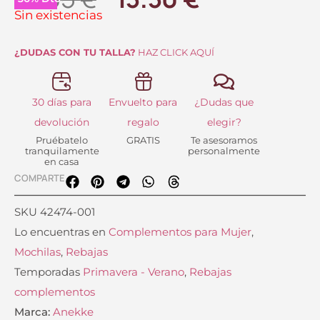
precio
precio
Sin existencias
original
actual
¿DUDAS CON TU TALLA?
HAZ CLICK AQUÍ
era:
es:
18.95 €.
13.30 €.
30 días para
Envuelto para
¿Dudas que
devolución
regalo
elegir?
Pruébatelo
GRATIS
Te asesoramos
tranquilamente
personalmente
en casa
COMPARTE
SKU
42474-001
Lo encuentras en
Complementos para Mujer
,
Mochilas
,
Rebajas
Temporadas
Primavera - Verano
,
Rebajas
complementos
Marca:
Anekke