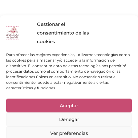
Gestionar el
consentimiento de las
cookies
Para ofrecer las mejores experiencias, utilizamos tecnologías como
las cookies para almacenar y/o acceder a la información del
dispositivo. El consentimiento de estas tecnologías nos permitirá
procesar datos como el comportamiento de navegación o las
identificaciones únicas en este sitio. No consentir o retirar el
consentimiento, puede afectar negativamente a ciertas
características y funciones.
Enlaces de interés
Aceptar
Bienvenid@
Cuidados del calzado
Denegar
Cuidados del bolso
Contacto
Mi cuenta
Ver preferencias