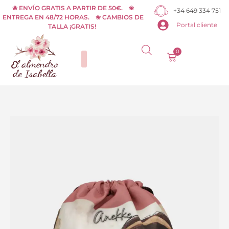
Ir
❀ ENVÍO GRATIS A PARTIR DE 50€. ❀
+34 649 334 751
ENTREGA EN 48/72 HORAS. ❀ CAMBIOS DE
al
Portal cliente
TALLA ¡GRATIS!
contenido
0
Carrito