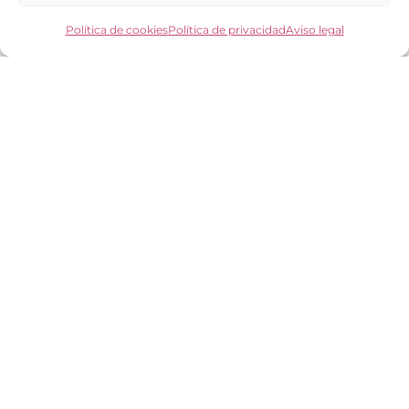
Los clientes opinan
Preguntas frecuentes
Política de cookies
Política de privacidad
Aviso legal