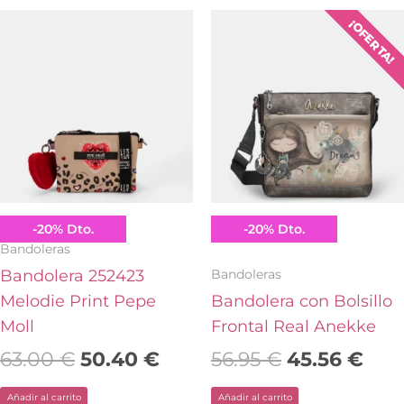
El
El
El
El
¡OFERTA!
precio
precio
precio
prec
original
actual
original
actu
era:
es:
era:
es:
63.00 €.
50.40 €.
56.95 €.
45.5
Pepe Moll
Anekke
-
20
%
Dto.
-
20
%
Dto.
Bandoleras
Bandoleras
Bandolera 252423
Melodie Print Pepe
Bandolera con Bolsillo
Moll
Frontal Real Anekke
63.00
€
50.40
€
56.95
€
45.56
€
Añadir al carrito
Añadir al carrito