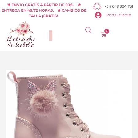
Ir
❀ ENVÍO GRATIS A PARTIR DE 50€. ❀
+34 649 334 751
ENTREGA EN 48/72 HORAS. ❀ CAMBIOS DE
al
Portal cliente
TALLA ¡GRATIS!
contenido
0
Carrito