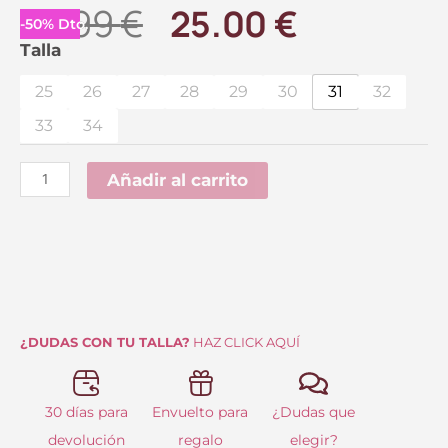
El
El
49.99
€
25.00
€
-
50
%
Dto.
precio
precio
Bota
Talla
de
original
actual
25
26
27
28
29
30
31
32
Niña
era:
es:
33
34
Charol
49.99 €.
25.00 €.
Rosa
Añadir al carrito
cantidad
¿DUDAS CON TU TALLA?
HAZ CLICK AQUÍ
30 días para
Envuelto para
¿Dudas que
devolución
regalo
elegir?