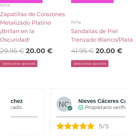
elegir
elegir
Niña
en
en
Zapatillas de Corazones
la
la
Niña
Metalizado Platino
página
página
¡Brillan en la
Sandalias de Piel
de
de
Oscuridad!
Trenzado Blanco/Plata
producto
producto
29.95
€
20.00
€
41.95
€
20.00
€
Seleccionar opciones
Seleccionar opciones
Nieves Cáceres Cabañas
Propietario verificado
5/5