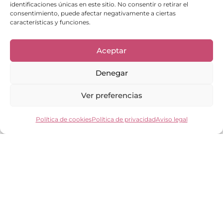
identificaciones únicas en este sitio. No consentir o retirar el
consentimiento, puede afectar negativamente a ciertas
Enlaces de interés
características y funciones.
Bienvenid@
Cuidados del calzado
Aceptar
Cuidados del bolso
Contacto
Denegar
Mi cuenta
Los clientes opinan
Ver preferencias
Preguntas frecuentes
Política de cookies
Política de privacidad
Aviso legal