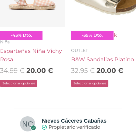
Las
Las
opciones
opciones
se
se
pueden
pueden
Conguitos
B&W Break&Walk
-
43
%
Dto.
-
39
%
Dto.
elegir
elegir
Niña
en
en
OUTLET
Esparteñas Niña Vichy
la
la
Rosa
B&W Sandalias Platino
página
página
34.99
€
20.00
€
32.95
€
20.00
€
de
de
Seleccionar opciones
Seleccionar opciones
producto
producto
Nieves Cáceres Cabañas
Propietario verificado