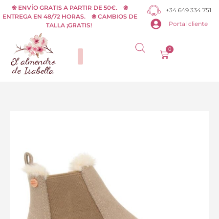
Ir
❀ ENVÍO GRATIS A PARTIR DE 50€. ❀
+34 649 334 751
ENTREGA EN 48/72 HORAS. ❀ CAMBIOS DE
al
Portal cliente
TALLA ¡GRATIS!
contenido
0
Carrito