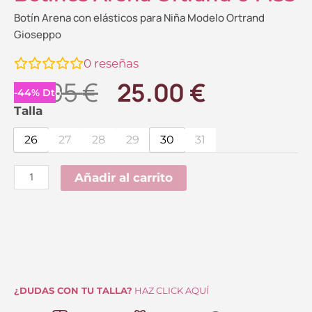
Botín Arena con elásticos para Niña Modelo Ortrand
Gioseppo
0
reseñas
El
El
44.95
€
25.00
€
-
44
%
Dto.
precio
precio
Botines
Talla
Arena
original
actual
26
27
28
29
30
31
Ortrand
era:
es:
64433
Añadir al carrito
44.95 €.
25.00 €.
cantidad
¿DUDAS CON TU TALLA?
HAZ CLICK AQUÍ