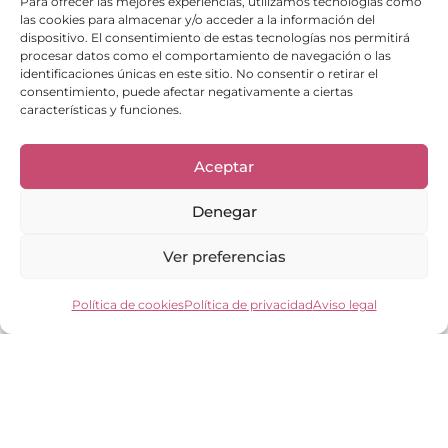
Para ofrecer las mejores experiencias, utilizamos tecnologías como
las cookies para almacenar y/o acceder a la información del
dispositivo. El consentimiento de estas tecnologías nos permitirá
procesar datos como el comportamiento de navegación o las
identificaciones únicas en este sitio. No consentir o retirar el
consentimiento, puede afectar negativamente a ciertas
características y funciones.
Enlaces de interés
Bienvenid@
Aceptar
Cuidados del calzado
Cuidados del bolso
Contacto
Denegar
Mi cuenta
Los clientes opinan
Ver preferencias
Preguntas frecuentes
Política de cookies
Política de privacidad
Aviso legal