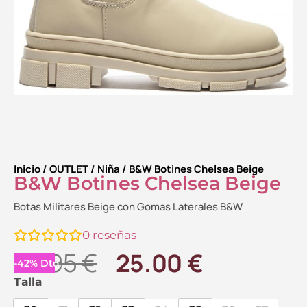
Inicio
/
OUTLET
/
Niña
/ B&W Botines Chelsea Beige
B&W Botines Chelsea Beige
Botas Militares Beige con Gomas Laterales B&W
0
reseñas
El
El
42.95
€
25.00
€
-
42
%
Dto.
precio
precio
B&W
Talla
Botines