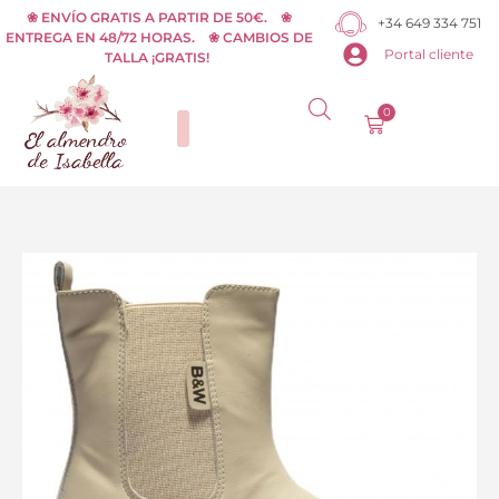
Ir
❀ ENVÍO GRATIS A PARTIR DE 50€. ❀
+34 649 334 751
ENTREGA EN 48/72 HORAS. ❀ CAMBIOS DE
al
Portal cliente
TALLA ¡GRATIS!
contenido
0
Carrito