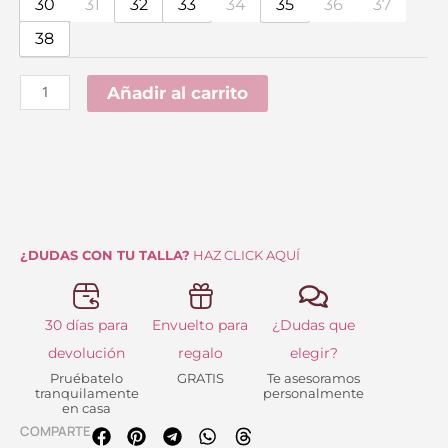
original
actual
30
31
32
33
34
35
36
37
Chelsea
era:
es:
38
Beige
42.95 €.
25.00 €.
cantidad
Añadir al carrito
¿DUDAS CON TU TALLA?
HAZ CLICK AQUÍ
30 días para
Envuelto para
¿Dudas que
devolución
regalo
elegir?
Pruébatelo
GRATIS
Te asesoramos
tranquilamente
personalmente
en casa
COMPARTE