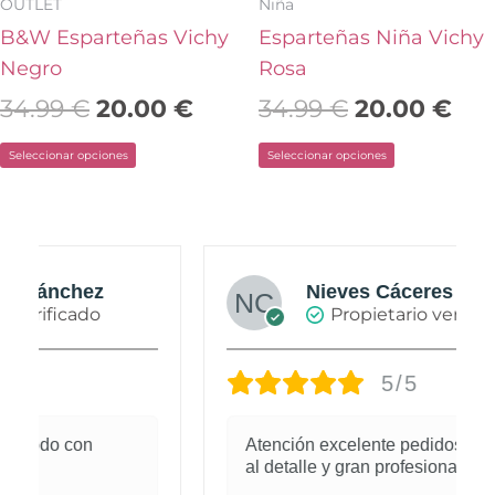
elegir
elegir
OUTLET
Niña
en
en
B&W Esparteñas Vichy
Esparteñas Niña Vichy
la
la
Negro
Rosa
página
página
34.99
€
20.00
€
34.99
€
20.00
€
de
de
Seleccionar opciones
Seleccionar opciones
producto
producto
Nieves Cáceres Cabañas
Propietario verificado
5/5
Atención excelente pedidos cuidados
al detalle y gran profesional.