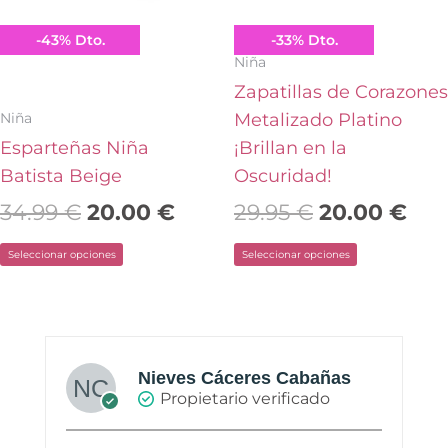
se
se
pueden
pueden
Conguitos
Conguitos
-
43
%
Dto.
-
33
%
Dto.
elegir
elegir
Niña
en
en
Zapatillas de Corazones
la
la
Niña
Metalizado Platino
página
página
Esparteñas Niña
¡Brillan en la
de
de
Batista Beige
Oscuridad!
producto
producto
34.99
€
20.00
€
29.95
€
20.00
€
Seleccionar opciones
Seleccionar opciones
Nieves Cáceres Cabañas
Propietario verificado