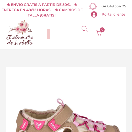
Ir
❀ ENVÍO GRATIS A PARTIR DE 50€. ❀
+34 649 334 751
ENTREGA EN 48/72 HORAS. ❀ CAMBIOS DE
al
Portal cliente
TALLA ¡GRATIS!
contenido
0
Carrito