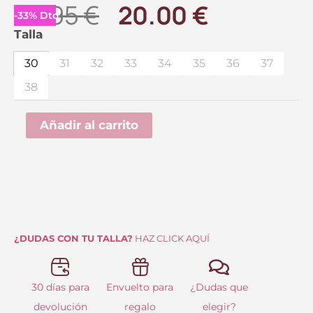
El
El
29.95
€
20.00
€
-
33
%
Dto.
precio
precio
Playera
Talla
Duran
original
actual
30
31
32
33
34
35
36
37
Beige-
era:
es:
38
Rosa
29.95 €.
20.00 €.
Yumas
Añadir al carrito
cantidad
¿DUDAS CON TU TALLA?
HAZ CLICK AQUÍ
30 días para
Envuelto para
¿Dudas que
devolución
regalo
elegir?