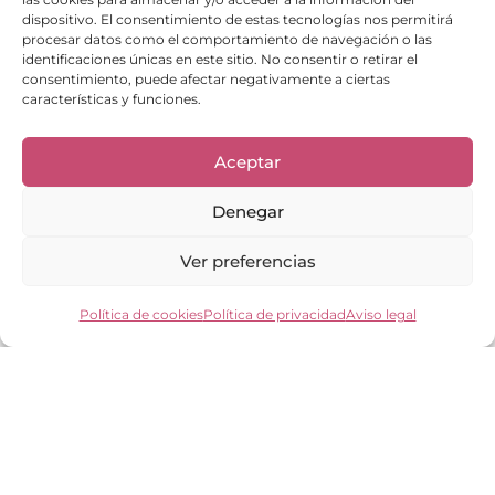
dispositivo. El consentimiento de estas tecnologías nos permitirá
procesar datos como el comportamiento de navegación o las
identificaciones únicas en este sitio. No consentir o retirar el
consentimiento, puede afectar negativamente a ciertas
características y funciones.
Enlaces de interés
Bienvenid@
Aceptar
Cuidados del calzado
Cuidados del bolso
Contacto
Denegar
Mi cuenta
Los clientes opinan
Ver preferencias
Preguntas frecuentes
Política de cookies
Política de privacidad
Aviso legal