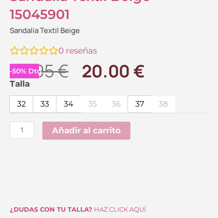
15045901
Sandalia Textil Beige
0
reseñas
El
El
39.95
€
20.00
€
-
50
%
Dto.
precio
precio
Sandalia
Talla
Textil
original
actual
32
33
34
35
36
37
38
Beige
era:
es:
15045901
Añadir al carrito
39.95 €.
20.00 €.
cantidad
¿DUDAS CON TU TALLA?
HAZ CLICK AQUÍ