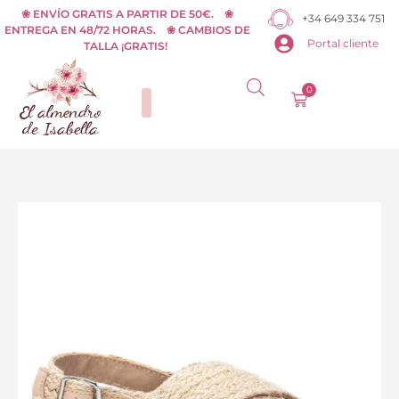
Ir
❀ ENVÍO GRATIS A PARTIR DE 50€. ❀
+34 649 334 751
ENTREGA EN 48/72 HORAS. ❀ CAMBIOS DE
al
Portal cliente
TALLA ¡GRATIS!
contenido
0
Carrito