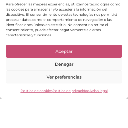
Para ofrecer las mejores experiencias, utilizamos tecnologías como
las cookies para almacenar y/o acceder a la información del
dispositivo. El consentimiento de estas tecnologías nos permitirá
procesar datos como el comportamiento de navegación o las
identificaciones únicas en este sitio. No consentir o retirar el
consentimiento, puede afectar negativamente a ciertas
características y funciones.
Enlaces de interés
Bienvenid@
Aceptar
Cuidados del calzado
Cuidados del bolso
Denegar
Contacto
Mi cuenta
Los clientes opinan
Ver preferencias
Preguntas frecuentes
Política de cookies
Política de privacidad
Aviso legal