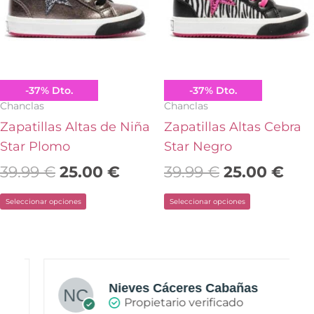
39.99 €.
25.00 €.
39.99 €.
25.0
variantes.
variantes.
Las
Las
opciones
opciones
se
se
pueden
pueden
Conguitos
Conguitos
-
37
%
Dto.
-
37
%
Dto.
elegir
elegir
Chanclas
Chanclas
en
en
Zapatillas Altas de Niña
Zapatillas Altas Cebra
la
la
Star Plomo
Star Negro
página
página
39.99
€
25.00
€
39.99
€
25.00
€
de
de
Seleccionar opciones
Seleccionar opciones
producto
producto
Nieves Cáceres Cabañas
Propietario verificado