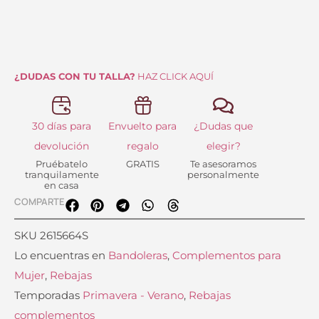
55.00 €.
38.50 €.
¿DUDAS CON TU TALLA?
HAZ CLICK AQUÍ
30 días para
Envuelto para
¿Dudas que
devolución
regalo
elegir?
Pruébatelo
GRATIS
Te asesoramos
tranquilamente
personalmente
en casa
COMPARTE
SKU
2615664S
Lo encuentras en
Bandoleras
,
Complementos para
Mujer
,
Rebajas
Temporadas
Primavera - Verano
,
Rebajas
complementos