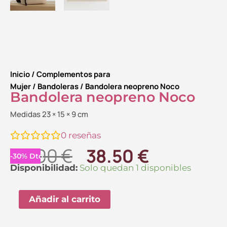
Inicio
/
Complementos para
Mujer
/
Bandoleras
/ Bandolera neopreno Noco
Bandolera neopreno Noco
Medidas 23 × 15 × 9 cm
0
reseñas
El
El
55.00
€
38.50
€
-
30
%
Dto.
precio
precio
Bandolera
Disponibilidad:
Solo quedan 1 disponibles
neopreno
original
actual
Noco
Añadir al carrito
era:
es:
cantidad