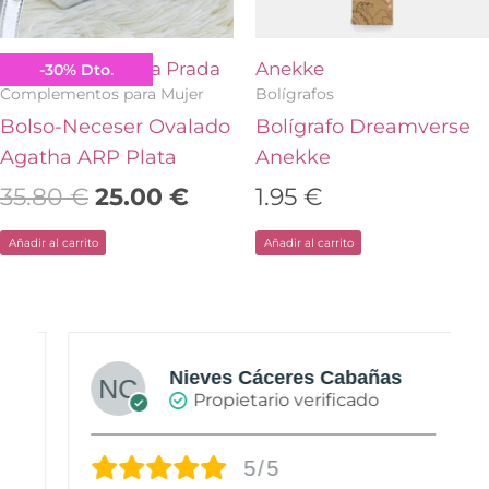
Agatha Ruiz de la Prada
Anekke
-
30
%
Dto.
Complementos para Mujer
Bolígrafos
Bolso-Neceser Ovalado
Bolígrafo Dreamverse
Agatha ARP Plata
Anekke
35.80
€
25.00
€
1.95
€
Añadir al carrito
Añadir al carrito
Nieves Cáceres Cabañas
Propietario verificado
5/5