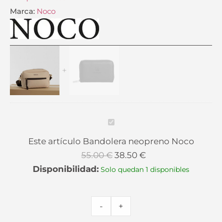
Marca:
Noco
El
Cartera
Bandolera
El
precio
Marrón
neopreno
precio
original
Chocolate
Noco
actual
era:
Don
cantidad
es:
29.99 €.
Algodón
20.99 €.
cantidad
Bandolera
neopreno
Este artículo
Bandolera neopreno Noco
Noco
55.00
€
38.50
€
Disponibilidad:
Solo quedan 1 disponibles
-
+