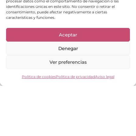
procesar datos como el comportamiento de navegación o las
identificaciones únicas en este sitio. No consentir o retirar el
consentimiento, puede afectar negativamente a ciertas
características y funciones.
Aceptar
Denegar
Enlaces de interés
Ver preferencias
Bienvenid@
Cuidados del calzado
Política de cookies
Política de privacidad
Aviso legal
Cuidados del bolso
Contacto
Mi cuenta
Los clientes opinan
Preguntas frecuentes