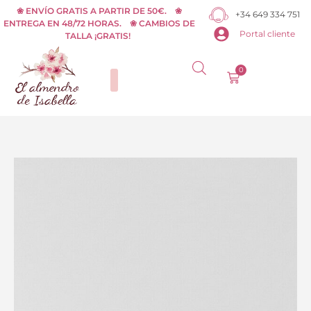
Ir
❀ ENVÍO GRATIS A PARTIR DE 50€. ❀
+34 649 334 751
ENTREGA EN 48/72 HORAS. ❀ CAMBIOS DE
al
Portal cliente
TALLA ¡GRATIS!
contenido
0
Carrito