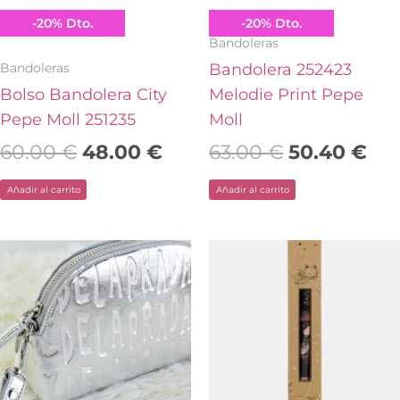
Pepe Moll
Pepe Moll
-
20
%
Dto.
-
20
%
Dto.
Bandoleras
Bandoleras
Bandolera 252423
Bolso Bandolera City
Melodie Print Pepe
Pepe Moll 251235
Moll
60.00
€
48.00
€
63.00
€
50.40
€
Añadir al carrito
Añadir al carrito
El
El
precio
precio
original
actual
era:
es:
35.80 €.
25.00 €.