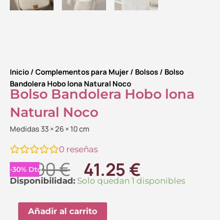
Inicio
/
Complementos para Mujer
/
Bolsos
/ Bolso
Bandolera Hobo lona Natural Noco
Bolso Bandolera Hobo lona
Natural Noco
Medidas 33 × 26 × 10 cm
0
reseñas
El
El
58.90
€
41.25
€
-
30
%
Dto.
precio
precio
Bolso
Disponibilidad:
Solo quedan 1 disponibles
Bandolera
original
actual
Hobo
Añadir al carrito