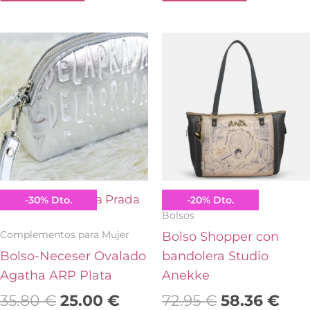
El
El
El
El
precio
precio
precio
pre
original
actual
original
act
era:
es:
era:
es:
35.80 €.
25.00 €.
72.95 €.
58.3
Agatha Ruiz de la Prada
Anekke
-
30
%
Dto.
-
20
%
Dto.
Bolsos
Complementos para Mujer
Bolso Shopper con
Bolso-Neceser Ovalado
bandolera Studio
Agatha ARP Plata
Anekke
35.80
€
25.00
€
72.95
€
58.36
€