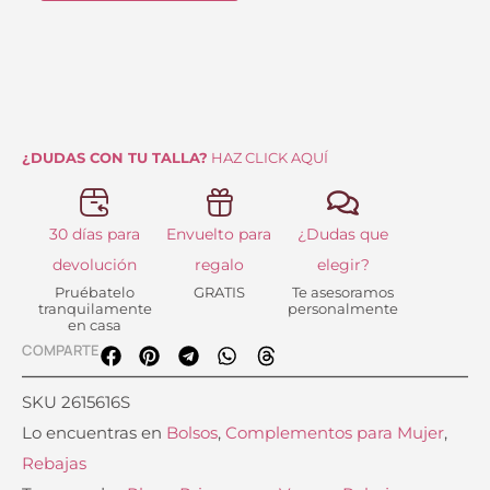
era:
es:
lona
58.90 €.
41.25 €.
Natural
Noco
cantidad
¿DUDAS CON TU TALLA?
HAZ CLICK AQUÍ
30 días para
Envuelto para
¿Dudas que
devolución
regalo
elegir?
Pruébatelo
GRATIS
Te asesoramos
tranquilamente
personalmente
en casa
COMPARTE
SKU
2615616S
Lo encuentras en
Bolsos
,
Complementos para Mujer
,
Rebajas