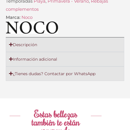
Temporadas
Playa
,
Primavera - Verano
,
Rebajas
complementos
Marca:
Noco
Descripción
Información adicional
¿Tienes dudas? Contactar por WhatsApp
Estas bellezas
también te están