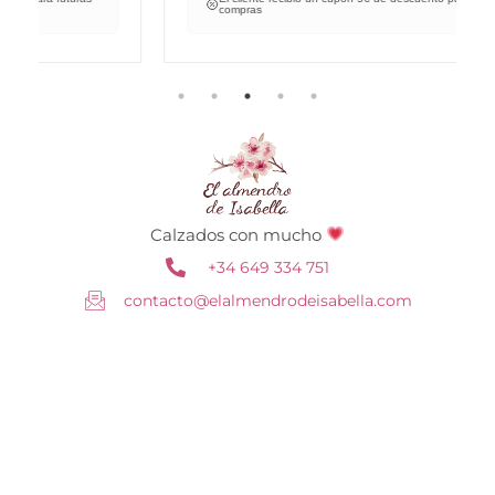
compras
Calzados con mucho
+34 649 334 751
contacto@elalmendrodeisabella.com