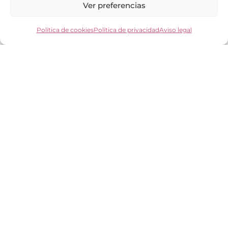
Ver preferencias
Mi cuenta
Los clientes opinan
Preguntas frecuentes
Política de cookies
Política de privacidad
Aviso legal