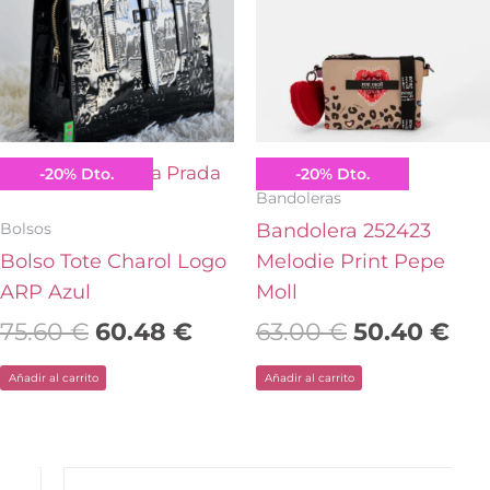
era:
es:
era:
es:
75.60 €.
60.48 €.
63.00 €.
50.
Agatha Ruiz de la Prada
Pepe Moll
-
20
%
Dto.
-
20
%
Dto.
Bandoleras
Bolsos
Bandolera 252423
Bolso Tote Charol Logo
Melodie Print Pepe
ARP Azul
Moll
75.60
€
60.48
€
63.00
€
50.40
€
Añadir al carrito
Añadir al carrito