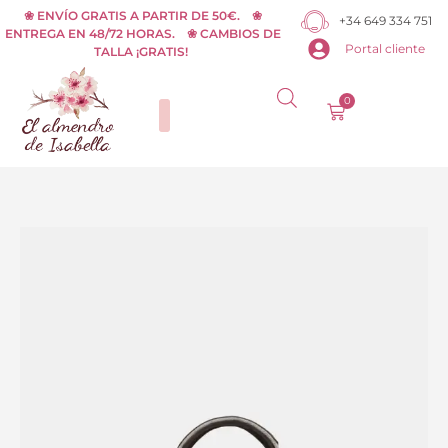
Ir
❀ ENVÍO GRATIS A PARTIR DE 50€. ❀
+34 649 334 751
ENTREGA EN 48/72 HORAS. ❀ CAMBIOS DE
al
Portal cliente
TALLA ¡GRATIS!
contenido
0
Carrito