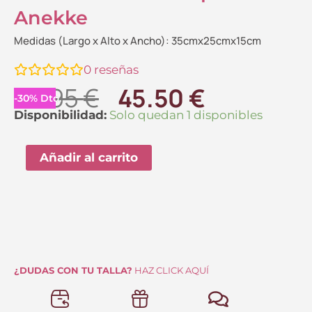
Anekke
Medidas (Largo x Alto x Ancho): 35cmx25cmx15cm
0
reseñas
El
El
64.95
€
45.50
€
-
30
%
Dto.
precio
precio
Bolso
Disponibilidad:
Solo quedan 1 disponibles
Bandolera
original
actual
Sophia
Añadir al carrito
era:
es:
Anekke
64.95 €.
45.50 €.
cantidad
¿DUDAS CON TU TALLA?
HAZ CLICK AQUÍ