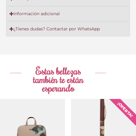
Información adicional
¿Tienes dudas? Contactar por WhatsApp
Estas bellezas
también te están
esperando
El
El
¡OFERTA!
precio
precio
original
actual
era:
es: