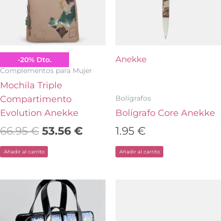
66.95 €.
53.56 €.
Anekke
Anekke
-
20
%
Dto.
Complementos para Mujer
Mochila Triple
Bolígrafos
Compartimento
Evolution Anekke
Bolígrafo Core Anekke
66.95
€
53.56
€
1.95
€
Añadir al carrito
Añadir al carrito
El
El
El
El
precio
precio
precio
pre
original
actual
original
act