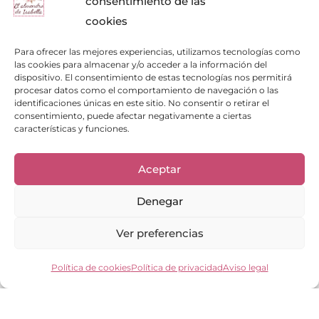
consentimiento de las
cookies
Para ofrecer las mejores experiencias, utilizamos tecnologías como
las cookies para almacenar y/o acceder a la información del
dispositivo. El consentimiento de estas tecnologías nos permitirá
procesar datos como el comportamiento de navegación o las
identificaciones únicas en este sitio. No consentir o retirar el
consentimiento, puede afectar negativamente a ciertas
características y funciones.
Aceptar
Enlaces de interés
Denegar
Bienvenid@
Cuidados del calzado
Ver preferencias
Cuidados del bolso
Contacto
Política de cookies
Política de privacidad
Aviso legal
Mi cuenta
Los clientes opinan
Preguntas frecuentes