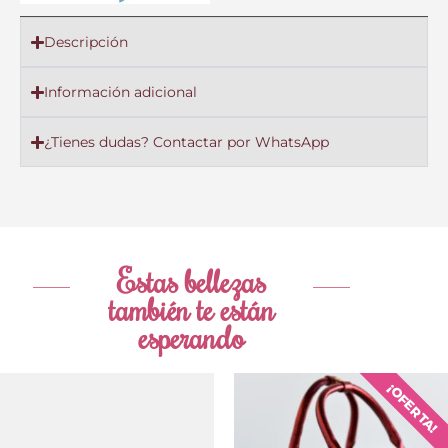
Descripción
Información adicional
¿Tienes dudas? Contactar por WhatsApp
Estas bellezas
también te están
esperando
El
El
El
El
¡OFERTA!
precio
precio
precio
pre
original
actual
original
act