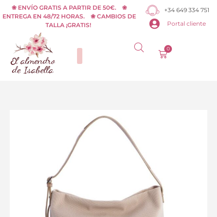
Ir
❀ ENVÍO GRATIS A PARTIR DE 50€. ❀
+34 649 334 751
ENTREGA EN 48/72 HORAS. ❀ CAMBIOS DE
al
Portal cliente
TALLA ¡GRATIS!
contenido
0
Carrito