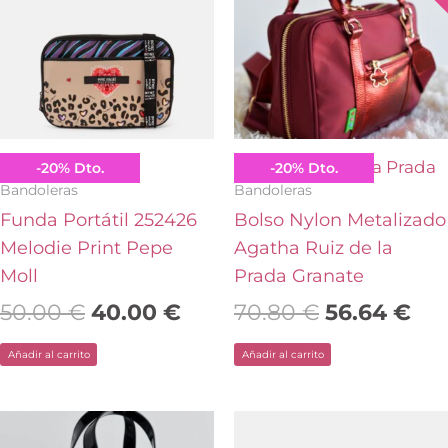
era:
es:
era:
es:
50.00 €.
40.00 €.
70.80 €.
56.
Pepe Moll
Agatha Ruiz de la Prada
-
20
%
Dto.
-
20
%
Dto.
Bandoleras
Bandoleras
Funda Portátil 252426
Bolso Nylon Metalizado
Melodie Print Pepe
Agatha Ruiz de la
Moll
Prada Granate
50.00
€
40.00
€
70.80
€
56.64
€
Añadir al carrito
Añadir al carrito
El
El
El
El