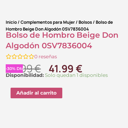
Inicio
/
Complementos para Mujer
/
Bolsos
/ Bolso de
Hombro Beige Don Algodón 0SV7836004
Bolso de Hombro Beige Don
Algodón 0SV7836004
0
reseñas
El
El
59.99
€
41.99
€
-
30
%
Dto.
precio
precio
Bolso
Disponibilidad:
Solo quedan 1 disponibles
de
original
actual
Hombro
Añadir al carrito
era:
es:
Beige
59.99 €.
41.99 €.
Don
Algodón
0SV7836004