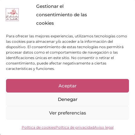
Gestionar el
consentimiento de las
cookies
Para ofrecer las mejores experiencias, utilizamos tecnologías como
las cookies para almacenar y/o acceder a la información del
dispositivo. El consentimiento de estas tecnologías nos permitirá
procesar datos como el comportamiento de navegación o las
identificaciones únicas en este sitio. No consentir o retirar el
consentimiento, puede afectar negativamente a ciertas
características y funciones.
Enlaces de interés
Aceptar
Bienvenid@
Cuidados del calzado
Cuidados del bolso
Denegar
Contacto
Mi cuenta
Ver preferencias
Los clientes opinan
Preguntas frecuentes
Política de cookies
Política de privacidad
Aviso legal