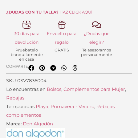
cantidad
¿DUDAS CON TU TALLA?
HAZ CLICK AQUÍ
30 días para
Envuelto para
¿Dudas que
devolución
regalo
elegir?
Pruébatelo
GRATIS
Te asesoramos
tranquilamente
personalmente
en casa
COMPARTE
SKU
0SV7836004
Lo encuentras en
Bolsos
,
Complementos para Mujer
,
Rebajas
Temporadas
Playa
,
Primavera - Verano
,
Rebajas
complementos
Marca:
Don Algodón