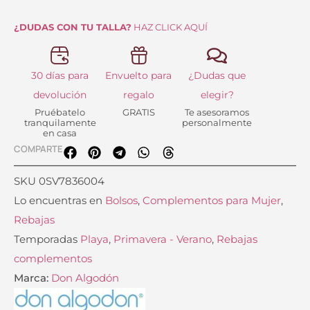
cantidad
¿DUDAS CON TU TALLA?
HAZ CLICK AQUÍ
30 días para
Envuelto para
¿Dudas que
devolución
regalo
elegir?
Pruébatelo
GRATIS
Te asesoramos
tranquilamente
personalmente
en casa
COMPARTE
SKU
0SV7836004
Lo encuentras en
Bolsos
,
Complementos para Mujer
,
Rebajas
Temporadas
Playa
,
Primavera - Verano
,
Rebajas
complementos
Marca:
Don Algodón