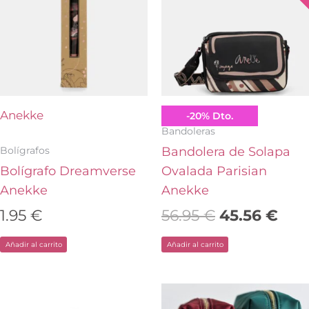
era:
es:
56.95 €.
45.5
Anekke
Anekke
-
20
%
Dto.
Bandoleras
Bolígrafos
Bandolera de Solapa
Bolígrafo Dreamverse
Ovalada Parisian
Anekke
Anekke
1.95
€
56.95
€
45.56
€
Añadir al carrito
Añadir al carrito
El
El
El
El
Este