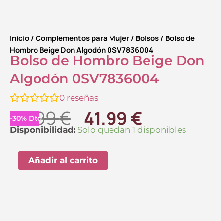
Inicio
/
Complementos para Mujer
/
Bolsos
/ Bolso de
Hombro Beige Don Algodón 0SV7836004
Bolso de Hombro Beige Don
Algodón 0SV7836004
0
reseñas
El
El
59.99
€
41.99
€
-
30
%
Dto.
precio
precio
Bolso
Disponibilidad:
Solo quedan 1 disponibles
de
original
actual
Hombro
Añadir al carrito
era:
es:
Beige
59.99 €.
41.99 €.
Don
Algodón
0SV7836004