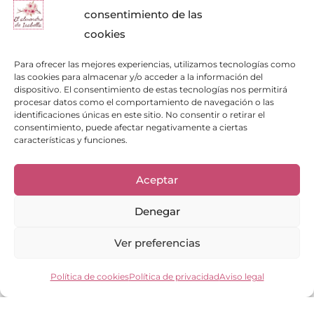
consentimiento de las
cookies
Para ofrecer las mejores experiencias, utilizamos tecnologías como
las cookies para almacenar y/o acceder a la información del
dispositivo. El consentimiento de estas tecnologías nos permitirá
procesar datos como el comportamiento de navegación o las
identificaciones únicas en este sitio. No consentir o retirar el
consentimiento, puede afectar negativamente a ciertas
características y funciones.
Enlaces de interés
Aceptar
Bienvenid@
Cuidados del calzado
Cuidados del bolso
Denegar
Contacto
Mi cuenta
Ver preferencias
Los clientes opinan
Preguntas frecuentes
Política de cookies
Política de privacidad
Aviso legal