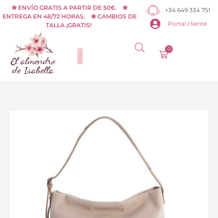
Ir
❀ ENVÍO GRATIS A PARTIR DE 50€. ❀
+34 649 334 751
ENTREGA EN 48/72 HORAS. ❀ CAMBIOS DE
al
Portal cliente
TALLA ¡GRATIS!
contenido
0
Carrito