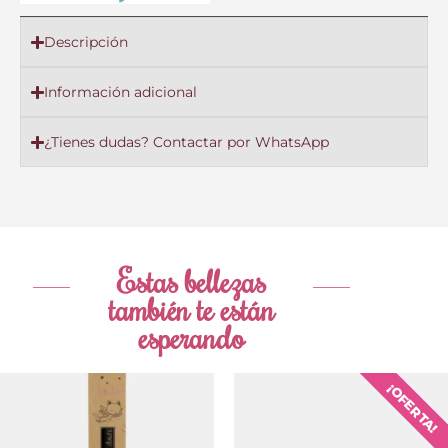
Descripción
Información adicional
¿Tienes dudas? Contactar por WhatsApp
Estas bellezas
también te están
esperando
El
El
¡OFERTA!
precio
prec
original
actu