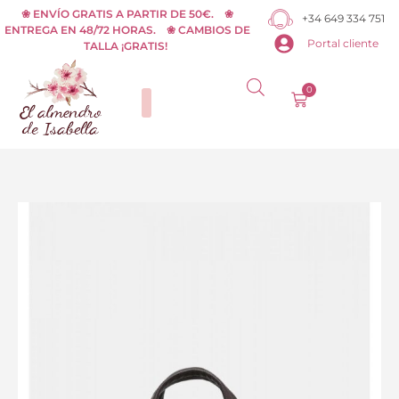
Ir
❀ ENVÍO GRATIS A PARTIR DE 50€. ❀
+34 649 334 751
ENTREGA EN 48/72 HORAS. ❀ CAMBIOS DE
al
Portal cliente
TALLA ¡GRATIS!
contenido
0
Carrito