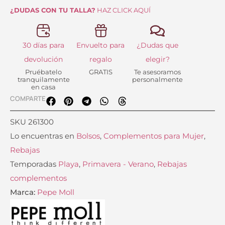
cantidad
¿DUDAS CON TU TALLA?
HAZ CLICK AQUÍ
30 días para
Envuelto para
¿Dudas que
devolución
regalo
elegir?
Pruébatelo
GRATIS
Te asesoramos
tranquilamente
personalmente
en casa
COMPARTE
SKU
261300
Lo encuentras en
Bolsos
,
Complementos para Mujer
,
Rebajas
Temporadas
Playa
,
Primavera - Verano
,
Rebajas
complementos
Marca:
Pepe Moll