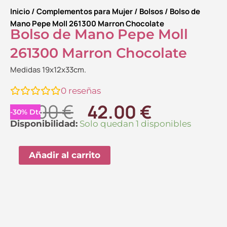
Inicio
/
Complementos para Mujer
/
Bolsos
/ Bolso de
Mano Pepe Moll 261300 Marron Chocolate
Bolso de Mano Pepe Moll
261300 Marron Chocolate
Medidas 19x12x33cm.
0
reseñas
El
El
60.00
€
42.00
€
-
30
%
Dto.
precio
precio
Bolso
Disponibilidad:
Solo quedan 1 disponibles
de
original
actual
Mano
Añadir al carrito
era:
es:
Pepe
60.00 €.
42.00 €.
Moll
261300
Marron
Chocolate