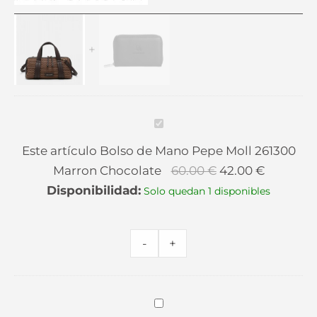
El
Cartera
Bolso
El
precio
Marrón
de
precio
original
Chocolate
Mano
actual
era:
Don
Pepe
es:
29.99 €.
Algodón
Moll
20.99 €.
cantidad
261300
Bolso
Marron
de
Este artículo
Bolso de Mano Pepe Moll 261300
Chocolate
Mano
Marron Chocolate
60.00
€
42.00
€
cantidad
Pepe
Disponibilidad:
Solo quedan 1 disponibles
Moll
261300
Marron
-
+
Chocolate
Cartera