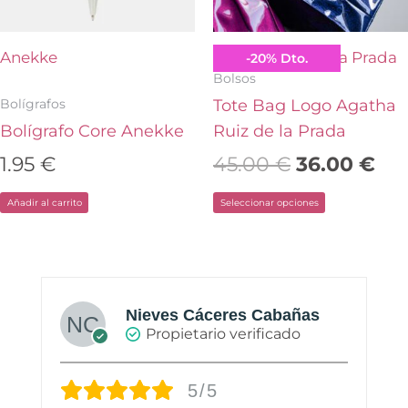
opciones
se
pueden
Anekke
Agatha Ruiz de la Prada
-
20
%
Dto.
elegir
Bolsos
en
Bolígrafos
Tote Bag Logo Agatha
la
Bolígrafo Core Anekke
Ruiz de la Prada
página
1.95
€
45.00
€
36.00
€
de
Añadir al carrito
Seleccionar opciones
producto
Nieves Cáceres Cabañas
Propietario verificado
5/5