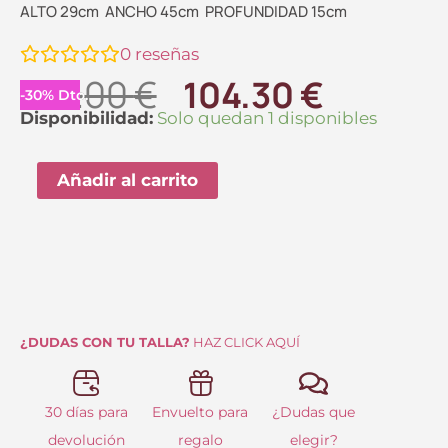
ALTO 29cm ANCHO 45cm PROFUNDIDAD 15cm
0
reseñas
El
El
149.00
€
104.30
€
-
30
%
Dto.
precio
precio
Capazo
Disponibilidad:
Solo quedan 1 disponibles
con
original
actual
Asas
Añadir al carrito
era:
es:
y
149.00 €.
104.30 
Detalles
Efecto
Piel
Lola
Casademunt
¿DUDAS CON TU TALLA?
HAZ CLICK AQUÍ
cantidad
30 días para
Envuelto para
¿Dudas que
devolución
regalo
elegir?