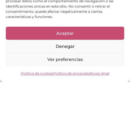
procesar datos como el comportamiento de navegación o las
identificaciones únicas en este sitio. No consentir o retirar el
consentimiento, puede afectar negativamente a ciertas
características y funciones.
Aceptar
Enlaces de interés
Denegar
Bienvenid@
Cuidados del calzado
Cuidados del bolso
Ver preferencias
Contacto
Mi cuenta
Política de cookies
Política de privacidad
Aviso legal
Los clientes opinan
Preguntas frecuentes