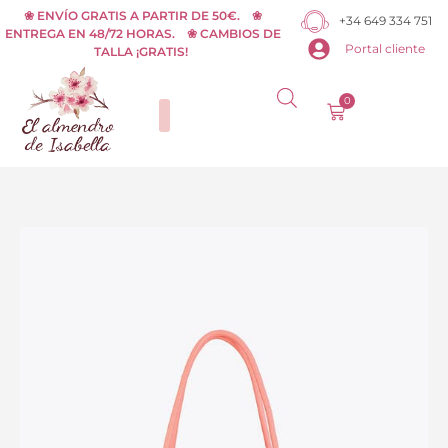
Ir
❀ ENVÍO GRATIS A PARTIR DE 50€. ❀
+34 649 334 751
ENTREGA EN 48/72 HORAS. ❀ CAMBIOS DE
al
Portal cliente
TALLA ¡GRATIS!
contenido
0
Carrito