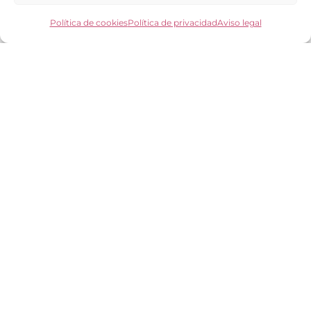
Los clientes opinan
Preguntas frecuentes
Política de cookies
Política de privacidad
Aviso legal