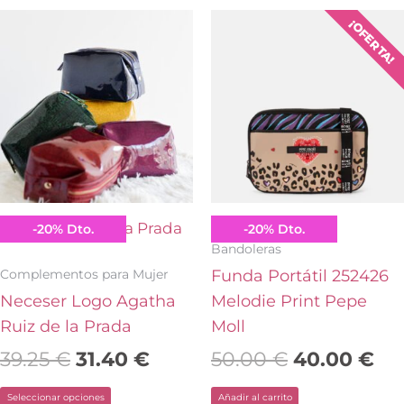
El
El
El
El
Este
¡OFERTA!
precio
precio
precio
pr
producto
original
actual
original
act
tiene
era:
es:
era:
es:
múltiples
39.25 €.
31.40 €.
50.00 €.
40
variantes.
Las
opciones
se
pueden
Agatha Ruiz de la Prada
Pepe Moll
-
20
%
Dto.
-
20
%
Dto.
elegir
Bandoleras
en
Complementos para Mujer
Funda Portátil 252426
la
Neceser Logo Agatha
Melodie Print Pepe
página
Ruiz de la Prada
Moll
de
39.25
€
31.40
€
50.00
€
40.00
€
producto
Seleccionar opciones
Añadir al carrito