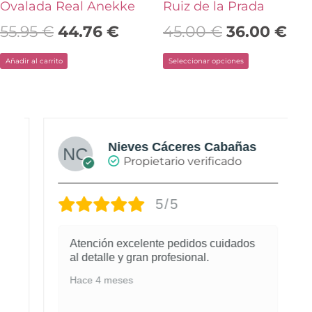
la
Ovalada Real Anekke
Ruiz de la Prada
página
55.95
€
44.76
€
45.00
€
36.00
€
de
Añadir al carrito
Seleccionar opciones
producto
Nieves Cáceres Cabañas
Propietario verificado
5/5
Atención excelente pedidos cuidados
al detalle y gran profesional.
Hace 4 meses