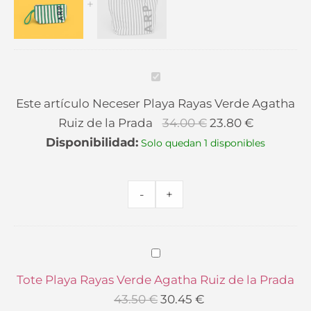
Rayas
Rayas
original
actual
Verde
Verde
era:
es:
Agatha
Agatha
43.50 €.
30.45 €.
Ruiz
Ruiz
Neceser
de
de
Playa
Este artículo
Neceser Playa Rayas Verde Agatha
la
la
Rayas
Ruiz de la Prada
34.00
€
23.80
€
Prada
Prada
Verde
Disponibilidad:
Solo quedan 1 disponibles
cantidad
cantidad
Agatha
Ruiz
de
-
+
la
Prada
Tote
Playa
Tote Playa Rayas Verde Agatha Ruiz de la Prada
Rayas
43.50
€
30.45
€