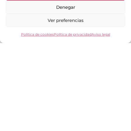
Denegar
Enlaces de interés
Ver preferencias
Bienvenid@
Cuidados del calzado
Cuidados del bolso
Política de cookies
Política de privacidad
Aviso legal
Contacto
Mi cuenta
Los clientes opinan
Preguntas frecuentes