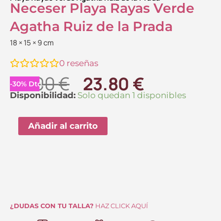
Neceser Playa Rayas Verde
Agatha Ruiz de la Prada
18 × 15 × 9 cm
0
reseñas
El
El
34.00
€
23.80
€
-
30
%
Dto.
precio
precio
Neceser
Disponibilidad:
Solo quedan 1 disponibles
Playa
original
actual
Rayas
Añadir al carrito
era:
es:
Verde
34.00 €.
23.80 €.
Agatha
Ruiz
de
la
Prada
¿DUDAS CON TU TALLA?
HAZ CLICK AQUÍ
cantidad