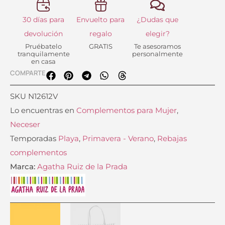
30 días para
Envuelto para
¿Dudas que
devolución
regalo
elegir?
Pruébatelo
GRATIS
Te asesoramos
tranquilamente
personalmente
en casa
COMPARTE
SKU
N12612V
Lo encuentras en
Complementos para Mujer
,
Neceser
Temporadas
Playa
,
Primavera - Verano
,
Rebajas
complementos
Marca:
Agatha Ruiz de la Prada
Tote
Neceser
El
El
Playa
Playa
precio
precio