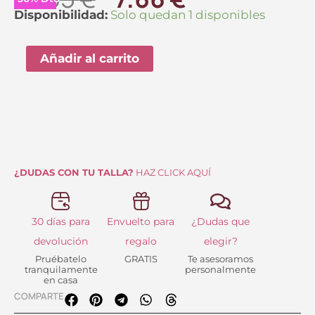
precio
precio
Taza
Disponibilidad:
Solo quedan 1 disponibles
Sophia
original
actual
Anekke
Añadir al carrito
era:
es:
cantidad
10.95 €.
7.66 €.
¿DUDAS CON TU TALLA?
HAZ CLICK AQUÍ
30 días para
Envuelto para
¿Dudas que
devolución
regalo
elegir?
Pruébatelo
GRATIS
Te asesoramos
tranquilamente
personalmente
en casa
COMPARTE