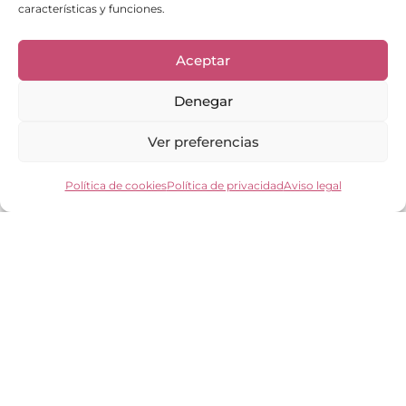
características y funciones.
Aceptar
Enlaces de interés
Bienvenid@
Denegar
Cuidados del calzado
Cuidados del bolso
Ver preferencias
Contacto
Mi cuenta
Los clientes opinan
Política de cookies
Política de privacidad
Aviso legal
Preguntas frecuentes