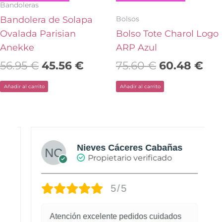
Bandoleras
Bolsos
Bandolera de Solapa
Ovalada Parisian
Bolso Tote Charol Logo
Anekke
ARP Azul
56.95
€
45.56
€
75.60
€
60.48
€
Añadir al carrito
Añadir al carrito
Nieves Cáceres Cabañas
Propietario verificado
5/5
Atención excelente pedidos cuidados