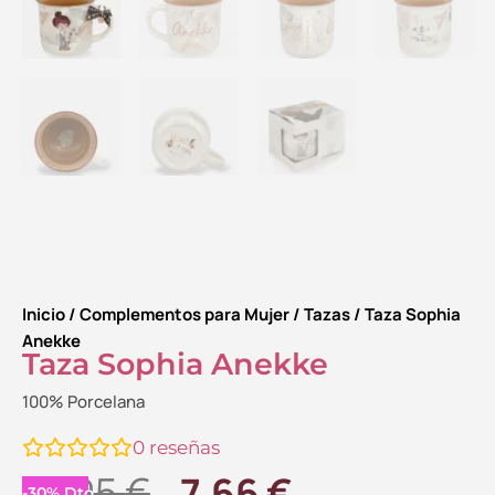
Inicio
/
Complementos para Mujer
/
Tazas
/ Taza Sophia
Anekke
Taza Sophia Anekke
100% Porcelana
0
reseñas
El
El
10.95
€
7.66
€
-
30
%
Dto.