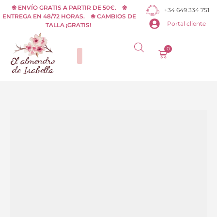
Ir
❀ ENVÍO GRATIS A PARTIR DE 50€. ❀
+34 649 334 751
ENTREGA EN 48/72 HORAS. ❀ CAMBIOS DE
al
Portal cliente
TALLA ¡GRATIS!
contenido
0
Carrito