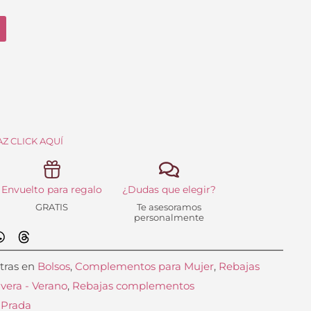
iginal
actual
a:
es:
.50 €.
30.45 €.
Z CLICK AQUÍ
Envuelto para regalo
¿Dudas que elegir?
GRATIS
Te asesoramos
personalmente
tras en
Bolsos
,
Complementos para Mujer
,
Rebajas
vera - Verano
,
Rebajas complementos
 Prada