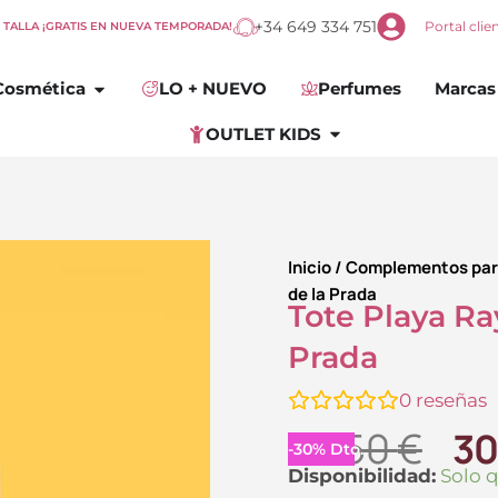
+34 649 334 751
Portal clie
E TALLA ¡GRATIS EN NUEVA TEMPORADA!
omplementos
Abrir
Cosmética
Cosmética
LO + NUEVO
Perfumes
Marcas
Abrir
OUTLET KIDS
OUTLET KIDS
Inicio
/
Complementos par
de la Prada
Tote Playa Ra
Prada
0
reseñas
El
43.50
€
30
-
30
%
Dto.
pr
Tote
Disponibilidad:
Solo 