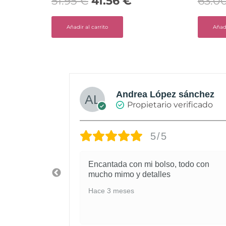
51.95
€
41.56
€
63.0
Añadir al carrito
Añadi
Andrea López sánchez
rificado
Propietario verificado
5/5
 atenta la
Encantada con mi bolso, todo con
ncontrar
mucho mimo y detalles
 atención,
Hace 3 meses