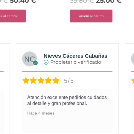
0
€
50.40
€
35.80
€
25.00
€
r al carrito
Añadir al carrito
Nieves Cáceres Cabañas
Propietario verificado
5/5
Atención excelente pedidos cuidados
al detalle y gran profesional.
Hace 4 meses