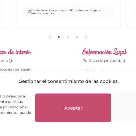
El cliente recibió un cupón 5€ de descuento para
futuras compras
es de interés
Información Legal
venid@
Política de privacidad
dos del calzado
Aviso legal
dos del bolso
Gestionar el consentimiento de las cookies
Términos de compra
cto
Política de cookies
s cookies para
enta
ento de estas
Política de Devoluciones
de navegación o
Aceptar
ientes opinan
sentimiento, puede
ntas frecuentes
Envíos y Devoluciones