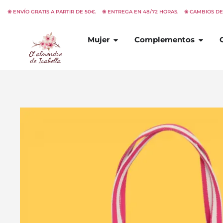
Ir
❀ ENVÍO GRATIS A PARTIR DE 50€. ❀ ENTREGA EN 48/72 HORAS. ❀ CAMBIOS D
al
contenido
Abrir
Mujer
Abrir
C
Mujer
Complementos