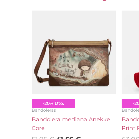
El
El
precio
precio
original
actual
era:
es:
51.95 €.
41.56 €.
Anekke
Pepe 
-
20
%
Dto.
-
2
Bandoleras
Bandole
Bandolera mediana Anekke
Bando
Core
Print 