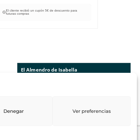
El cliente recibió un cupón 5€ de descuento para
El cliente re
futuras compras
futuras compr
El Almendro de Isabella
73
reseñas
lo que dicen nuestros clientes
valoraciones
4.97
/ 5
Denegar
Ver preferencias