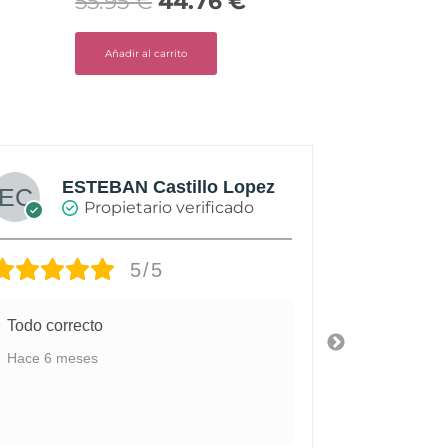
55.95
€
44.76
€
Añadir al carrito
ESTEBAN Castillo Lopez
A
Propietario verificado
5/5
Todo correcto
Calzado y
buena cali
Hace 6 meses
personaliz
Hace 7 mes