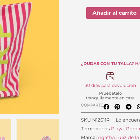
Playa
or
Rayas
Añadir al carrito
er
Rosa
43
de
Agatha
Ruiz
de
la
¿DUDAS CON TU TALLA?
HA
Prada
cantidad
30 días para devolución
Pruébatelo
tranquilamente en casa
COMPARTE
SKU
N12611R
Lo encuen
Temporadas
Playa
,
Prima
Marca:
Agatha Ruiz de la