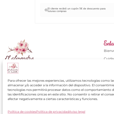
cuento para
El cliente recibió un cupón 5€ de descuento para
futuras compras
Enlac
Bien
Cuida
Cuida
Calzados con mucho
Conta
+34 649 334 751
Para ofrecer las mejores experiencias, utilizamos tecnologías como la
Mi cu
almacenar y/o acceder a la información del dispositivo. El consentimi
contacto@elalmendrodeisabella.com
tecnologías nos permitirá procesar datos como el comportamiento 
Los cl
las identificaciones únicas en este sitio. No consentir o retirar el con
Pregu
afectar negativamente a ciertas características y funciones.
Política de cookies
Política de privacidad
Aviso legal