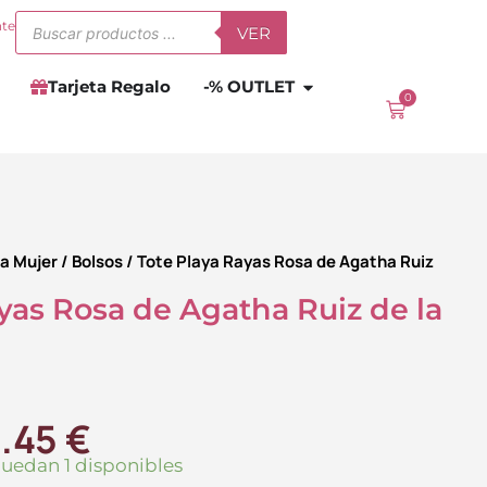
Búsqueda
nte
VER
de
productos
Abrir
-% OUTLET
Tarjeta Regalo
-% OUTLET
0
Carrito
a Mujer
/
Bolsos
/ Tote Playa Rayas Rosa de Agatha Ruiz
yas Rosa de Agatha Ruiz de la
El
.45
€
ecio
precio
quedan 1 disponibles