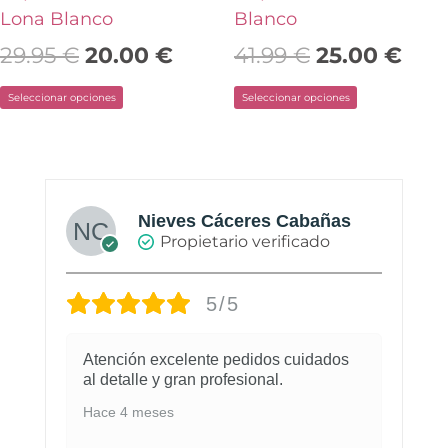
la
la
Lona Blanco
Blanco
página
página
29.95
€
20.00
€
41.99
€
25.00
€
de
de
Seleccionar opciones
Seleccionar opciones
producto
producto
Nieves Cáceres Cabañas
Propietario verificado
5/5
Atención excelente pedidos cuidados
al detalle y gran profesional.
Hace 4 meses