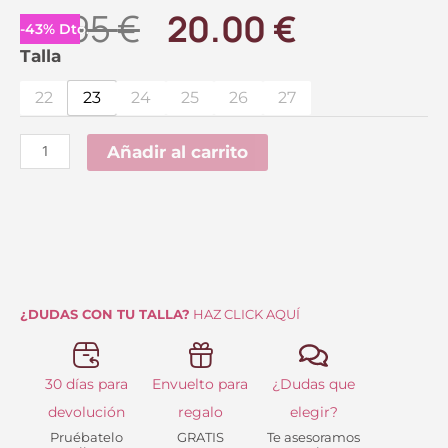
El
El
34.95
€
20.00
€
-
43
%
Dto.
precio
precio
Australianas
Talla
Bebé
original
actual
22
23
24
25
26
27
Nobuck
era:
es:
Beige
Añadir al carrito
34.95 €.
20.00 €.
cantidad
¿DUDAS CON TU TALLA?
HAZ CLICK AQUÍ
30 días para
Envuelto para
¿Dudas que
devolución
regalo
elegir?
Pruébatelo
GRATIS
Te asesoramos