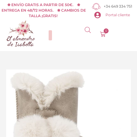
Ir
❀ ENVÍO GRATIS A PARTIR DE 50€. ❀
+34 649 334 751
ENTREGA EN 48/72 HORAS. ❀ CAMBIOS DE
al
Portal cliente
TALLA ¡GRATIS!
contenido
0
Carrito