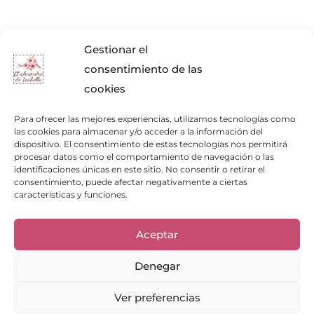
Gestionar el
consentimiento de las
cookies
Para ofrecer las mejores experiencias, utilizamos tecnologías como
las cookies para almacenar y/o acceder a la información del
dispositivo. El consentimiento de estas tecnologías nos permitirá
procesar datos como el comportamiento de navegación o las
identificaciones únicas en este sitio. No consentir o retirar el
Enlaces de interés
consentimiento, puede afectar negativamente a ciertas
características y funciones.
Bienvenid@
Cuidados del calzado
Cuidados del bolso
Aceptar
Contacto
Mi cuenta
Los clientes opinan
Denegar
Preguntas frecuentes
Ver preferencias