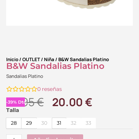
Inicio
/
OUTLET
/
Niña
/ B&W Sandalias Platino
B&W Sandalias Platino
Sandalias Platino
0
reseñas
El
El
32.95
€
20.00
€
-
39
%
Dto.
precio
precio
B&W
Talla
Sandalias
original
actual
28
29
30
31
32
33
Platino
era:
es:
cantidad