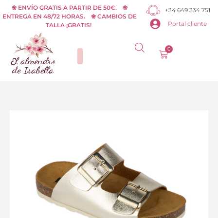
Ir
❀ ENVÍO GRATIS A PARTIR DE 50€. ❀
+34 649 334 751
ENTREGA EN 48/72 HORAS. ❀ CAMBIOS DE
al
Portal cliente
TALLA ¡GRATIS!
contenido
0
Carrito