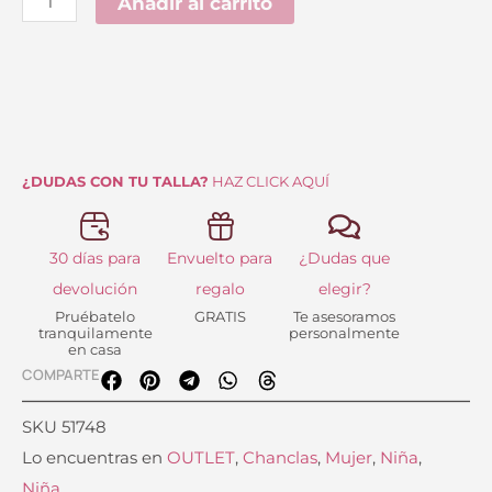
Añadir al carrito
32.95 €.
20.00 €.
¿DUDAS CON TU TALLA?
HAZ CLICK AQUÍ
30 días para
Envuelto para
¿Dudas que
devolución
regalo
elegir?
Pruébatelo
GRATIS
Te asesoramos
tranquilamente
personalmente
en casa
COMPARTE
SKU
51748
Lo encuentras en
OUTLET
,
Chanclas
,
Mujer
,
Niña
,
Niña