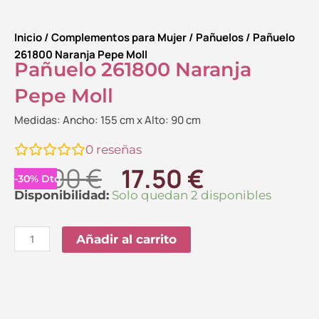
Inicio
/
Complementos para Mujer
/
Pañuelos
/ Pañuelo
261800 Naranja Pepe Moll
Pañuelo 261800 Naranja
Pepe Moll
Medidas: Ancho: 155 cm x Alto: 90 cm
0
reseñas
El
El
25.00
€
17.50
€
-
30
%
Dto.
precio
precio
Pañuelo
Disponibilidad:
Solo quedan 2 disponibles
261800
original
actual
Naranja
Añadir al carrito
era:
es:
Pepe
25.00 €.
17.50 €.
Moll
cantidad