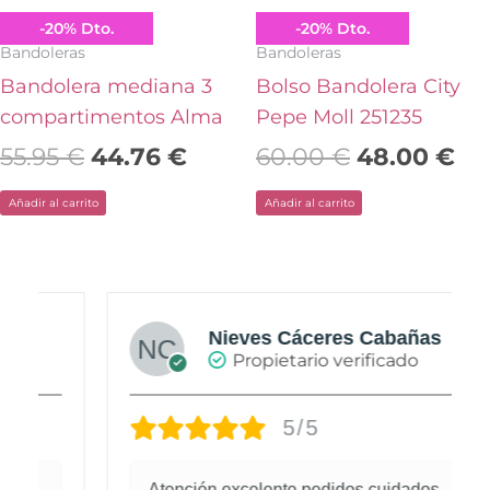
Anekke
Pepe Moll
-
20
%
Dto.
-
20
%
Dto.
Bandoleras
Bandoleras
Bandolera mediana 3
Bolso Bandolera City
compartimentos Alma
Pepe Moll 251235
55.95
€
44.76
€
60.00
€
48.00
€
Añadir al carrito
Añadir al carrito
Nieves Cáceres Cabañas
Propietario verificado
5/5
Atención excelente pedidos cuidados