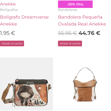
Anekke
Anekke
-
20
%
Dto.
Bolígrafos
Bandoleras
Bolígrafo Dreamverse
Bandolera Pequeña
Anekke
Ovalada Real Anekke
1.95
€
55.95
€
44.76
€
Añadir al carrito
Añadir al carrito
El
El
El
El
precio
precio
precio
pr
original
actual
original
ac
era:
es:
era:
es:
55.95 €.
44.76 €.
60.00 €.
48