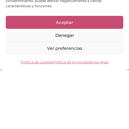
consentimiento, puede afectar negativamente a ciertas
características y funciones.
Aceptar
Denegar
Ver preferencias
Enlaces de interés
Política de cookies
Política de privacidad
Aviso legal
Bienvenid@
Cuidados del calzado
Cuidados del bolso
Contacto
Mi cuenta
Los clientes opinan
Preguntas frecuentes