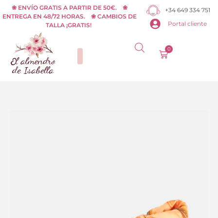
Ir
❀ ENVÍO GRATIS A PARTIR DE 50€. ❀
+34 649 334 751
ENTREGA EN 48/72 HORAS. ❀ CAMBIOS DE
al
Portal cliente
TALLA ¡GRATIS!
contenido
0
Carrito