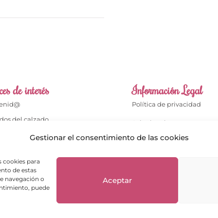
es de interés
Información Legal
venid@
Política de privacidad
dos del calzado
Aviso legal
dos del bolso
Gestionar el consentimiento de las cookies
Términos de compra
cto
Política de cookies
s cookies para
enta
ento de estas
Política de Devoluciones
de navegación o
Aceptar
ientes opinan
sentimiento, puede
ntas frecuentes
Envíos y Devoluciones