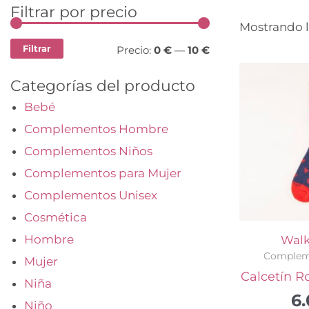
Filtrar por precio
Precio
Precio
Mostrando l
mínimo
máximo
Filtrar
Precio:
0 €
—
10 €
Categorías del producto
Bebé
Complementos Hombre
Complementos Niños
Complementos para Mujer
Complementos Unisex
Cosmética
Hombre
Walk
Complem
Mujer
Calcetín R
Niña
6
Niño