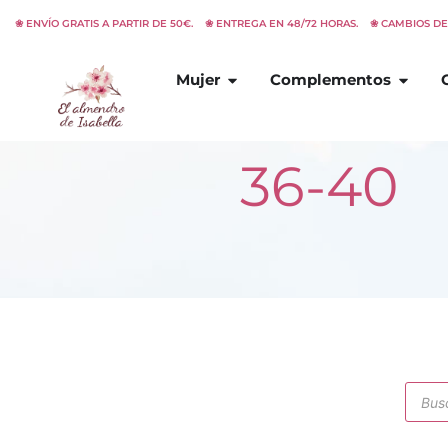
Ir
❀ ENVÍO GRATIS A PARTIR DE 50€. ❀ ENTREGA EN 48/72 HORAS. ❀ CAMBIOS D
al
contenido
Abrir
Mujer
Abrir
C
Mujer
Complementos
36-40
Búsq
de
prod