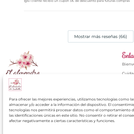
El cliente recibió un cupón 5€ de descuento para futuras compras
Mostrar más reseñas (66)
Enlac
Bien
Cuida
Cuida
Calzados con mucho
Conta
+34 649 334 751
Para ofrecer las mejores experiencias, utilizamos tecnologías como la
Mi cu
almacenar y/o acceder a la información del dispositivo. El consentimi
contacto@elalmendrodeisabella.com
tecnologías nos permitirá procesar datos como el comportamiento 
Los cl
las identificaciones únicas en este sitio. No consentir o retirar el con
Pregu
afectar negativamente a ciertas características y funciones.