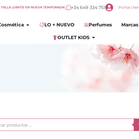
+34 649 334 751
Portal clie
E TALLA ¡GRATIS EN NUEVA TEMPORADA!
omplementos
Abrir
Cosmética
Cosmética
LO + NUEVO
Perfumes
Marcas
Abrir
OUTLET KIDS
OUTLET KIDS
ueda
uctos