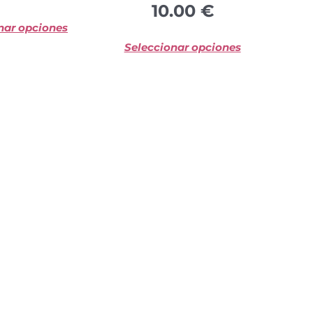
10.00
€
de
de
nar opciones
producto
product
Seleccionar opciones