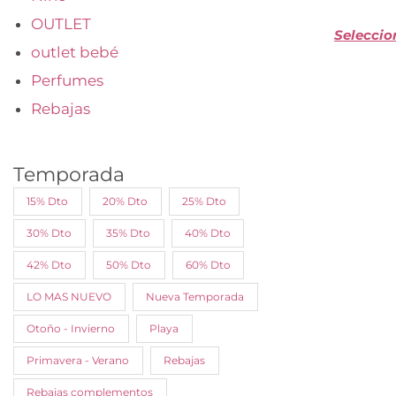
OUTLET
Seleccio
outlet bebé
Perfumes
Rebajas
Temporada
15% Dto
20% Dto
25% Dto
30% Dto
35% Dto
40% Dto
42% Dto
50% Dto
60% Dto
LO MAS NUEVO
Nueva Temporada
Otoño - Invierno
Playa
Primavera - Verano
Rebajas
Rebajas complementos