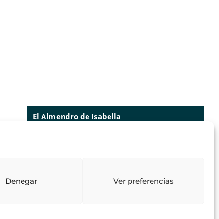
El Almendro de Isabella
73
reseñas
lo que dicen nuestros clientes
valoraciones
4.97
/ 5
Denegar
Ver preferencias