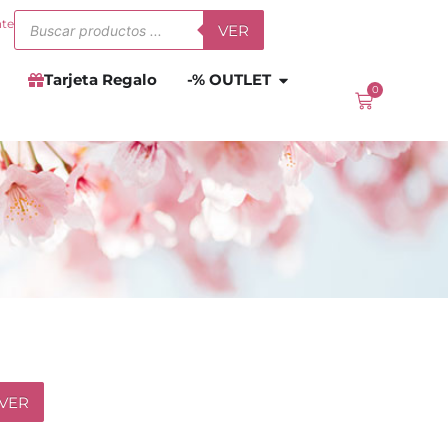
Búsqueda
nte
VER
de
productos
Abrir
-% OUTLET
Tarjeta Regalo
-% OUTLET
0
Carrito
VER