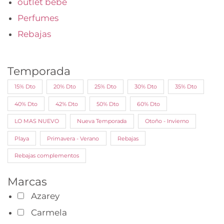
outlet bebé
Perfumes
Rebajas
Temporada
15% Dto
20% Dto
25% Dto
30% Dto
35% Dto
40% Dto
42% Dto
50% Dto
60% Dto
LO MAS NUEVO
Nueva Temporada
Otoño - Invierno
Playa
Primavera - Verano
Rebajas
Rebajas complementos
Marcas
Azarey
Carmela