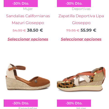
Gioseppo
Gioseppo
-
30
%
Dto.
-
30
%
Dto.
pueden
p
Mujer
Deportivas
elegir
el
Sandalias Californianas
Zapatilla Deportiva Lipa
en
e
Mazuri Gioseppo
Gioseppo
la
la
38.50
€
55.99
€
54.95
€
79.95
€
página
pá
Seleccionar opciones
Seleccionar opciones
de
d
producto
pr
El
El
El
El
Este
Es
precio
precio
precio
preci
producto
pr
original
actual
original
actua
tiene
ti
era:
es:
era:
es:
múltiples
mú
39.95 €.
27.99 €.
79.95 €.
55.99 
variantes.
va
Las
La
opciones
op
se
se
Refresh
Gioseppo
-
30
%
Dto.
-
30
%
Dto.
pueden
p
Esparteñas
Mujer