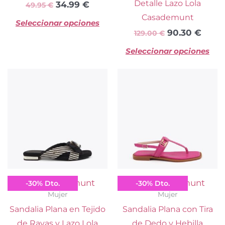
Detalle Lazo Lola
34.99
€
49.95
€
página
pá
Casademunt
Seleccionar opciones
de
d
90.30
€
129.00
€
producto
pr
Seleccionar opciones
El
El
El
El
Este
Es
precio
precio
precio
preci
producto
pr
original
actual
original
actua
tiene
ti
era:
es:
era:
es:
múltiples
mú
119.00 €.
83.30 €.
99.00 €.
69.30
variantes.
va
Las
La
opciones
op
se
se
Lola Casademunt
Lola Casademunt
-
30
%
Dto.
-
30
%
Dto.
pueden
p
Mujer
Mujer
elegir
el
Sandalia Plana en Tejido
Sandalia Plana con Tira
en
e
de Rayas y Lazo Lola
de Dedo y Hebilla