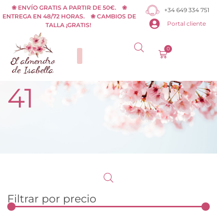
Ir
❀ ENVÍO GRATIS A PARTIR DE 50€. ❀
+34 649 334 751
ENTREGA EN 48/72 HORAS. ❀ CAMBIOS DE
al
Portal cliente
TALLA ¡GRATIS!
contenido
0
Carrito
41
Filtrar por precio
Pr
Pr
m
m