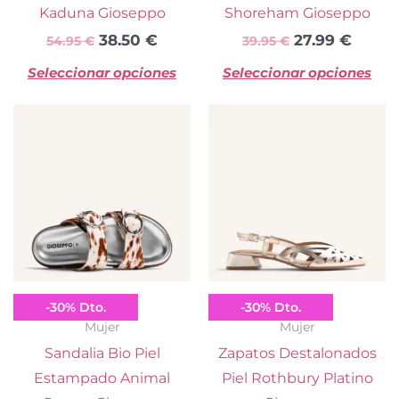
en
e
Kaduna Gioseppo
Shoreham Gioseppo
la
la
38.50
€
27.99
€
54.95
€
39.95
€
página
pá
Seleccionar opciones
Seleccionar opciones
de
d
producto
pr
El
El
El
El
Este
Es
precio
precio
precio
preci
producto
pr
original
actual
original
actua
tiene
ti
era:
es:
era:
es:
múltiples
mú
84.95 €.
59.50 €.
74.95 €.
52.50 
variantes.
va
Las
La
opciones
op
se
se
Gioseppo
Gioseppo
-
30
%
Dto.
-
30
%
Dto.
pueden
p
Mujer
Mujer
elegir
el
Sandalia Bio Piel
Zapatos Destalonados
en
e
Estampado Animal
Piel Rothbury Platino
la
la