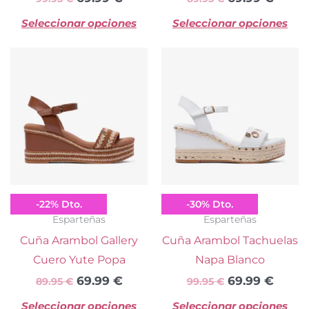
página
pá
Seleccionar opciones
Seleccionar opciones
de
d
producto
pr
El
El
El
El
Este
Es
precio
precio
precio
preci
producto
pr
original
actual
original
actua
tiene
ti
era:
es:
era:
es:
múltiples
mú
89.95 €.
69.99 €.
99.95 €.
69.99
variantes.
va
Las
La
opciones
op
se
se
Popa
Popa
-
22
%
Dto.
-
30
%
Dto.
pueden
p
Esparteñas
Esparteñas
elegir
el
Cuña Arambol Gallery
Cuña Arambol Tachuelas
en
e
Cuero Yute Popa
Napa Blanco
la
la
69.99
€
69.99
€
89.95
€
99.95
€
página
pá
Seleccionar opciones
Seleccionar opciones
de
d