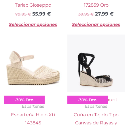
en
e
Tarlac Gioseppo
172859 Oro
la
la
55.99
€
27.99
€
79.95
€
39.95
€
página
pá
Seleccionar opciones
Seleccionar opciones
de
d
producto
pr
El
El
El
El
Este
Es
precio
precio
precio
preci
producto
pr
original
actual
original
actua
tiene
ti
era:
es:
era:
es:
múltiples
mú
49.95 €.
34.99 €.
129.00 €.
90.30
variantes.
va
Las
La
opciones
op
se
se
Xti
Lola Casademunt
-
30
%
Dto.
-
30
%
Dto.
pueden
p
Esparteñas
Esparteñas
elegir
el
Esparteña Hielo Xti
Cuña en Tejido Tipo
en
e
143845
Canvas de Rayas y
la
la