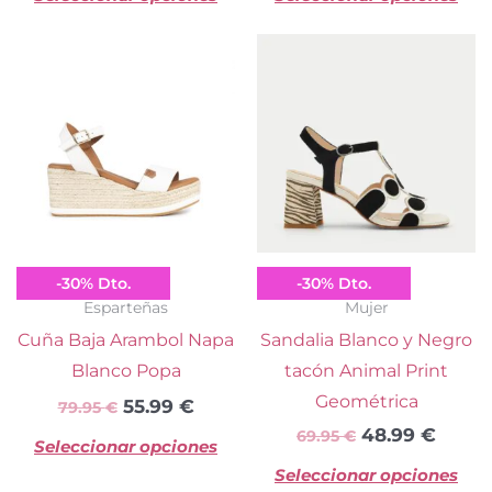
producto
pr
El
El
El
El
Este
Es
precio
precio
precio
preci
producto
pr
original
actual
original
actua
tiene
ti
era:
es:
era:
es:
múltiples
mú
79.95 €.
55.99 €.
69.95 €.
48.99
variantes.
va
Las
La
opciones
op
se
se
Popa
Azarey
-
30
%
Dto.
-
30
%
Dto.
pueden
p
Esparteñas
Mujer
elegir
el
Cuña Baja Arambol Napa
Sandalia Blanco y Negro
en
e
Blanco Popa
tacón Animal Print
la
la
Geométrica
Valorado con
55.99
€
5.00
de 5
79.95
€
página
pá
48.99
€
69.95
€
Seleccionar opciones
de
d
Seleccionar opciones
producto
pr