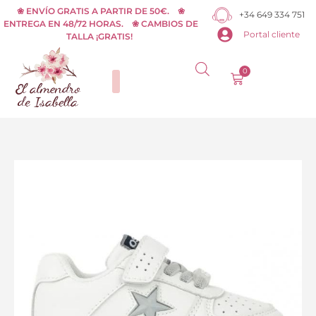
Ir
❀ ENVÍO GRATIS A PARTIR DE 50€. ❀
+34 649 334 751
ENTREGA EN 48/72 HORAS. ❀ CAMBIOS DE
al
Portal cliente
TALLA ¡GRATIS!
contenido
0
Carrito