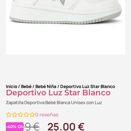
Inicio
/
Bebé
/
Bebé Niña
/ Deportivo Luz Star Blanco
Deportivo Luz Star Blanco
Zapatilla Deportiva Bebé Blanca Unisex con Luz
0
reseñas
El
El
41.99
€
25.00
€
-
40
%
Dto.