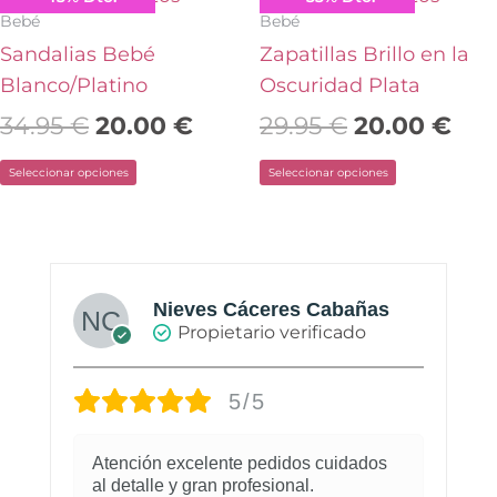
elegir
elegir
Bebé
Bebé
en
en
Sandalias Bebé
Zapatillas Brillo en la
la
la
Blanco/Platino
Oscuridad Plata
página
página
34.95
€
20.00
€
29.95
€
20.00
€
de
de
Seleccionar opciones
Seleccionar opciones
producto
producto
Nieves Cáceres Cabañas
Propietario verificado
5/5
Atención excelente pedidos cuidados
al detalle y gran profesional.