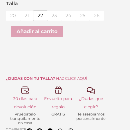
precio
precio
Deportivo
Talla
Luz
original
actual
20
21
22
23
24
25
26
Star
era:
es:
Blanco
Añadir al carrito
41.99 €.
25.00 €.
cantidad
¿DUDAS CON TU TALLA?
HAZ CLICK AQUÍ
30 días para
Envuelto para
¿Dudas que
devolución
regalo
elegir?
Pruébatelo
GRATIS
Te asesoramos
tranquilamente
personalmente
en casa
COMPARTE