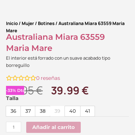
Inicio
/
Mujer
/
Botines
/ Australiana Miara 63559 Maria
Mare
Australiana Miara 63559
Maria Mare
El interior está forrado con un suave acabado tipo
borreguillo
0
reseñas
El
El
59.95
€
39.99
€
-
33
%
Dto.
precio
precio
Australiana
Talla
Miara
original
actual
36
37
38
39
40
41
63559
era:
es:
Maria
Añadir al carrito
59.95 €.
39.99 €.
Mare