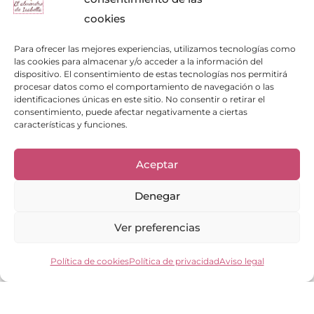
cookies
Para ofrecer las mejores experiencias, utilizamos tecnologías como
las cookies para almacenar y/o acceder a la información del
dispositivo. El consentimiento de estas tecnologías nos permitirá
procesar datos como el comportamiento de navegación o las
identificaciones únicas en este sitio. No consentir o retirar el
consentimiento, puede afectar negativamente a ciertas
características y funciones.
Enlaces de interés
Bienvenid@
Aceptar
Cuidados del calzado
Cuidados del bolso
Denegar
Contacto
Mi cuenta
Ver preferencias
Los clientes opinan
Preguntas frecuentes
Política de cookies
Política de privacidad
Aviso legal