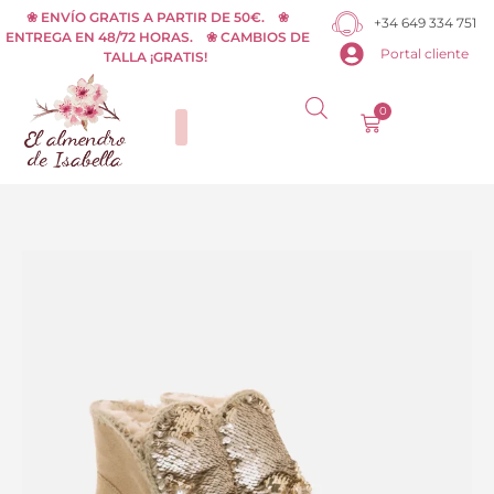
Ir
❀ ENVÍO GRATIS A PARTIR DE 50€. ❀
+34 649 334 751
ENTREGA EN 48/72 HORAS. ❀ CAMBIOS DE
al
Portal cliente
TALLA ¡GRATIS!
contenido
0
Carrito