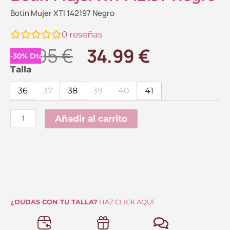
Botín Mujer XTI 142197 Negro
0
reseñas
El
El
49.95
€
34.99
€
-
30
%
Dto.
precio
precio
Botín
Talla
Mujer
original
actual
36
37
38
39
40
41
XTI
era:
es:
142197
Añadir al carrito
49.95 €.
34.99 €.
Negro
cantidad
¿DUDAS CON TU TALLA?
HAZ CLICK AQUÍ