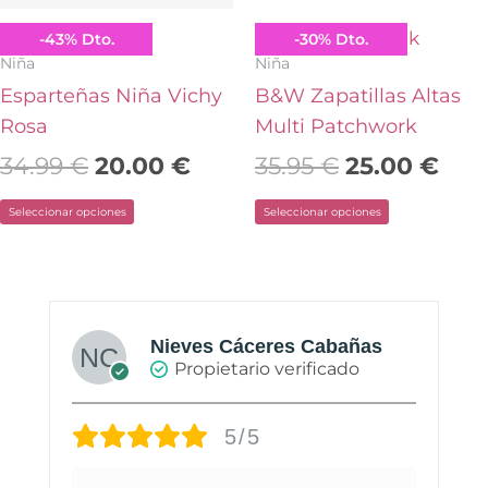
se
se
pueden
pueden
Conguitos
B&W Break&Walk
-
43
%
Dto.
-
30
%
Dto.
elegir
elegir
Niña
Niña
en
en
Esparteñas Niña Vichy
B&W Zapatillas Altas
la
la
Rosa
Multi Patchwork
página
página
34.99
€
20.00
€
35.95
€
25.00
€
de
de
Seleccionar opciones
Seleccionar opciones
producto
producto
Nieves Cáceres Cabañas
Propietario verificado
5/5