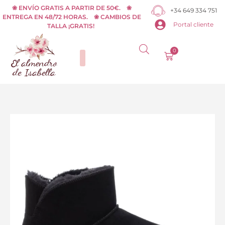
Ir
❀ ENVÍO GRATIS A PARTIR DE 50€. ❀
+34 649 334 751
ENTREGA EN 48/72 HORAS. ❀ CAMBIOS DE
al
Portal cliente
TALLA ¡GRATIS!
contenido
0
Carrito