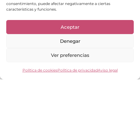
consentimiento, puede afectar negativamente a ciertas
Enlaces de interés
características y funciones.
Bienvenid@
Cuidados del calzado
Aceptar
Cuidados del bolso
Contacto
Denegar
Mi cuenta
Los clientes opinan
Preguntas frecuentes
Ver preferencias
Política de cookies
Política de privacidad
Aviso legal