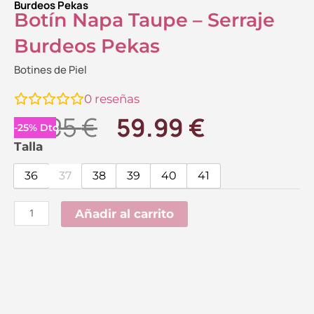
Burdeos Pekas
Botín Napa Taupe – Serraje
Burdeos Pekas
Botines de Piel
0
reseñas
El
El
79.95
€
59.99
€
-
25
%
Dto.
precio
precio
Botín
Talla
Napa
original
actual
36
37
38
39
40
41
Taupe
era:
es:
-
Añadir al carrito
79.95 €.
59.99 €.
Serraje
Burdeos
Pekas
cantidad