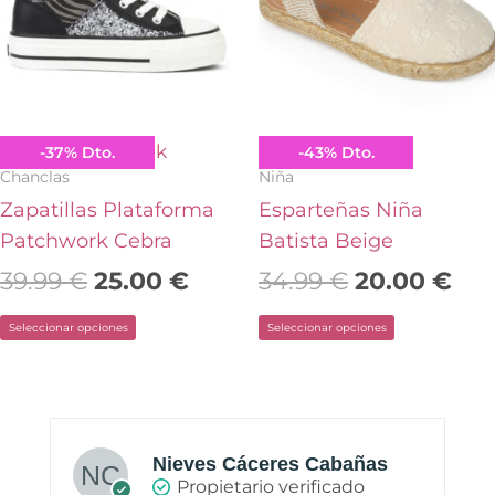
39.99 €.
25.00 €.
34.99 €.
20.
variantes.
variantes.
Las
Las
opciones
opciones
se
se
pueden
pueden
B&W Break&Walk
Conguitos
-
37
%
Dto.
-
43
%
Dto.
elegir
elegir
Chanclas
Niña
en
en
Zapatillas Plataforma
Esparteñas Niña
la
la
Patchwork Cebra
Batista Beige
página
página
39.99
€
25.00
€
34.99
€
20.00
€
de
de
Seleccionar opciones
Seleccionar opciones
producto
producto
Nieves Cáceres Cabañas
Propietario verificado