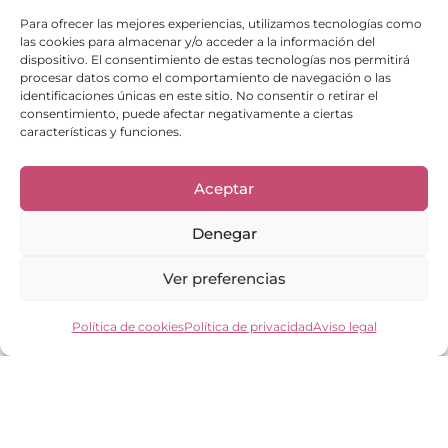
Para ofrecer las mejores experiencias, utilizamos tecnologías como
las cookies para almacenar y/o acceder a la información del
dispositivo. El consentimiento de estas tecnologías nos permitirá
procesar datos como el comportamiento de navegación o las
identificaciones únicas en este sitio. No consentir o retirar el
consentimiento, puede afectar negativamente a ciertas
características y funciones.
Enlaces de interés
Bienvenid@
Aceptar
Cuidados del calzado
Cuidados del bolso
Denegar
Contacto
Mi cuenta
Los clientes opinan
Ver preferencias
Preguntas frecuentes
Política de cookies
Política de privacidad
Aviso legal