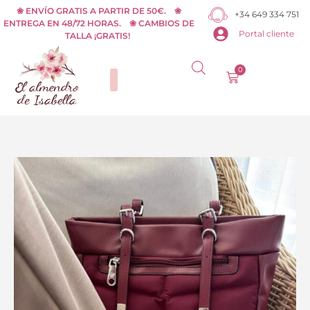
Ir
❀ ENVÍO GRATIS A PARTIR DE 50€. ❀
+34 649 334 751
ENTREGA EN 48/72 HORAS. ❀ CAMBIOS DE
al
Portal cliente
TALLA ¡GRATIS!
contenido
0
Carrito