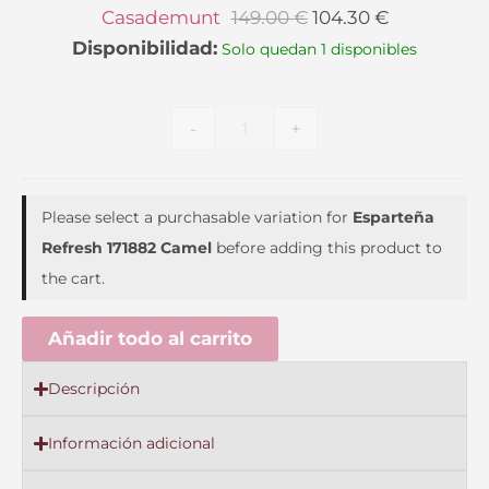
Efecto
Casademunt
149.00
€
104.30
€
Piel
Disponibilidad:
Solo quedan 1 disponibles
Asa
Trenzada
Lola
-
+
Casademunt
Please select a purchasable variation for
Esparteña
Refresh 171882 Camel
before adding this product to
the cart.
Añadir todo al carrito
Descripción
Información adicional