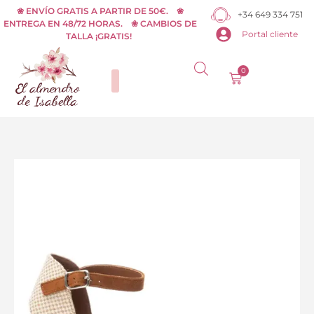
Ir
❀ ENVÍO GRATIS A PARTIR DE 50€. ❀
+34 649 334 751
ENTREGA EN 48/72 HORAS. ❀ CAMBIOS DE
al
Portal cliente
TALLA ¡GRATIS!
contenido
0
Carrito