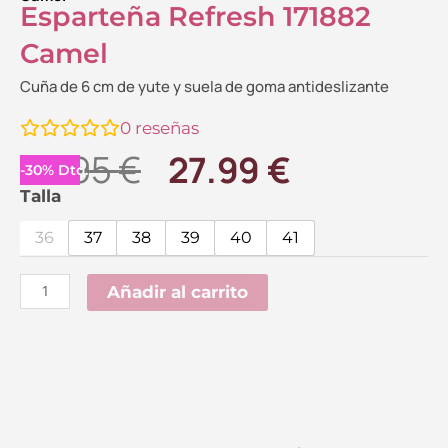
Esparteña Refresh 171882
Camel
Cuña de 6 cm de yute y suela de goma antideslizante
0
reseñas
El
El
39.95
€
27.99
€
-
30
%
Dto.
precio
precio
Esparteña
Talla
Refresh
original
actual
36
37
38
39
40
41
171882
era:
es:
Camel
Añadir al carrito
39.95 €.
27.99 €.
cantidad