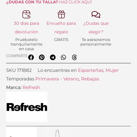
¿DUDAS CON TU TALLA?
HAZ CLICK AQUÍ
30 días para
Envuelto para
¿Dudas que
devolución
regalo
elegir?
Pruébatelo
GRATIS
Te asesoramos
tranquilamente
personalmente
en casa
COMPARTE
SKU
171882
Lo encuentras en
Esparteñas
,
Mujer
Temporadas
Primavera - Verano
,
Rebajas
Marca:
Refresh
Esparteña
Shopper
El
El
El
El