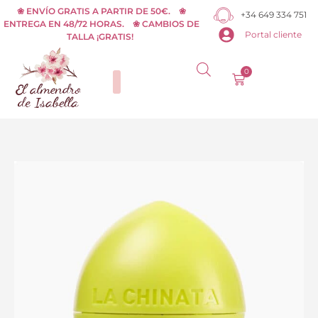
Ir
❀ ENVÍO GRATIS A PARTIR DE 50€. ❀
+34 649 334 751
ENTREGA EN 48/72 HORAS. ❀ CAMBIOS DE
al
Portal cliente
TALLA ¡GRATIS!
contenido
0
Carrito