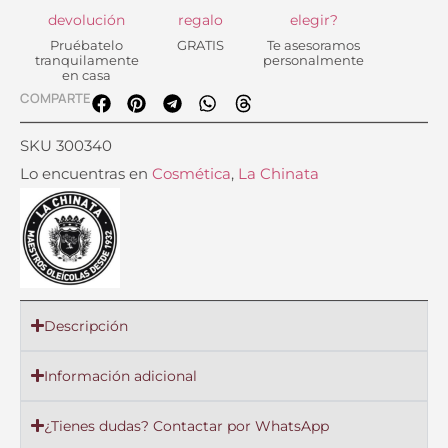
devolución
regalo
elegir?
Pruébatelo
GRATIS
Te asesoramos
tranquilamente
personalmente
en casa
COMPARTE
SKU
300340
Lo encuentras en
Cosmética
,
La Chinata
Descripción
Información adicional
¿Tienes dudas? Contactar por WhatsApp