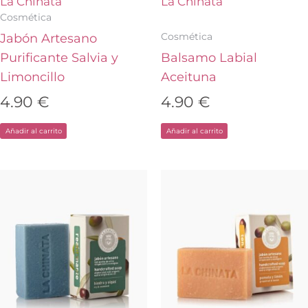
La Chinata
La Chinata
Cosmética
Cosmética
Jabón Artesano
Purificante Salvia y
Balsamo Labial
Limoncillo
Aceituna
4.90
€
4.90
€
Añadir al carrito
Añadir al carrito