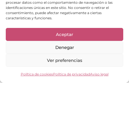
procesar datos como el comportamiento de navegación o las
identificaciones únicas en este sitio. No consentir o retirar el
consentimiento, puede afectar negativamente a ciertas
Enlaces de interés
características y funciones.
Bienvenid@
Cuidados del calzado
Aceptar
Cuidados del bolso
Contacto
Denegar
Mi cuenta
Los clientes opinan
Ver preferencias
Preguntas frecuentes
Política de cookies
Política de privacidad
Aviso legal