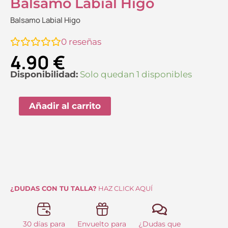
Balsamo Labial Higo
Balsamo Labial Higo
0
reseñas
4.90
€
Balsamo
Disponibilidad:
Solo quedan 1 disponibles
Labial
Higo
Añadir al carrito
cantidad
¿DUDAS CON TU TALLA?
HAZ CLICK AQUÍ
30 días para
Envuelto para
¿Dudas que