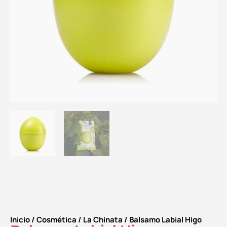
Inicio
/
Cosmética
/
La Chinata
/ Balsamo Labial Higo