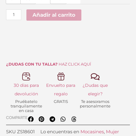
Leopardo
era:
es:
Popa
Añadir al carrito
99.95 €.
69.99 €.
cantidad
¿DUDAS CON TU TALLA?
HAZ CLICK AQUÍ
30 días para
Envuelto para
¿Dudas que
devolución
regalo
elegir?
Pruébatelo
GRATIS
Te asesoramos
tranquilamente
personalmente
en casa
COMPARTE
SKU
ZS18601
Lo encuentras en
Mocasines
,
Mujer