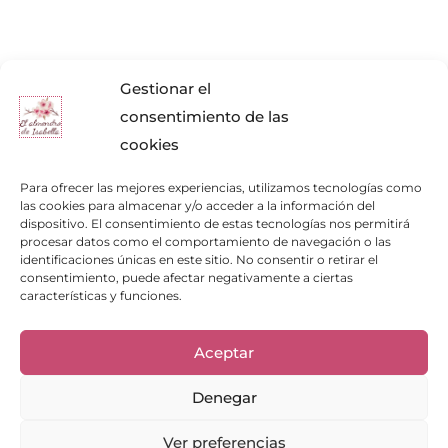
Gestionar el
consentimiento de las
cookies
Para ofrecer las mejores experiencias, utilizamos tecnologías como
las cookies para almacenar y/o acceder a la información del
dispositivo. El consentimiento de estas tecnologías nos permitirá
procesar datos como el comportamiento de navegación o las
identificaciones únicas en este sitio. No consentir o retirar el
consentimiento, puede afectar negativamente a ciertas
características y funciones.
Enlaces de interés
Aceptar
Bienvenid@
Cuidados del calzado
Denegar
Cuidados del bolso
Contacto
Ver preferencias
Mi cuenta