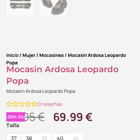
Inicio
/
Mujer
/
Mocasines
/ Mocasin Ardosa Leopardo
Popa
Mocasin Ardosa Leopardo
Popa
Mocasin Ardosa Leopardo Popa
0
reseñas
El
El
99.95
€
69.99
€
-
30
%
Dto.
precio
precio
Mocasin
Talla
Ardosa
original
actual
37
38
39
40
41