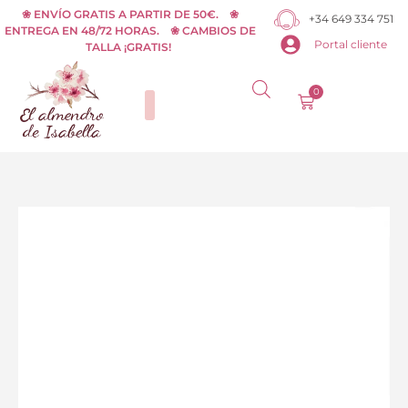
Ir
❀ ENVÍO GRATIS A PARTIR DE 50€. ❀
+34 649 334 751
ENTREGA EN 48/72 HORAS. ❀ CAMBIOS DE
al
Portal cliente
TALLA ¡GRATIS!
contenido
0
Carrito