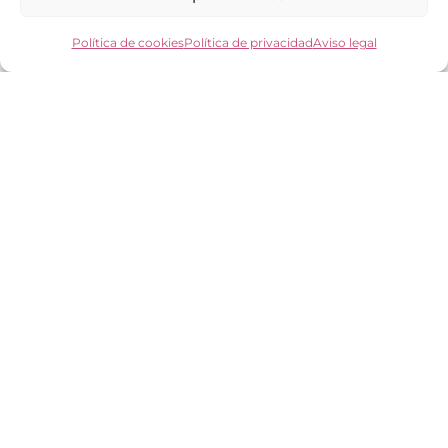
Los clientes opinan
Preguntas frecuentes
Política de cookies
Política de privacidad
Aviso legal