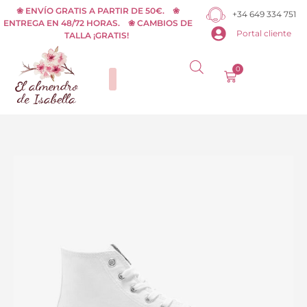
Ir
❀ ENVÍO GRATIS A PARTIR DE 50€. ❀
+34 649 334 751
ENTREGA EN 48/72 HORAS. ❀ CAMBIOS DE
al
Portal cliente
TALLA ¡GRATIS!
contenido
0
Carrito