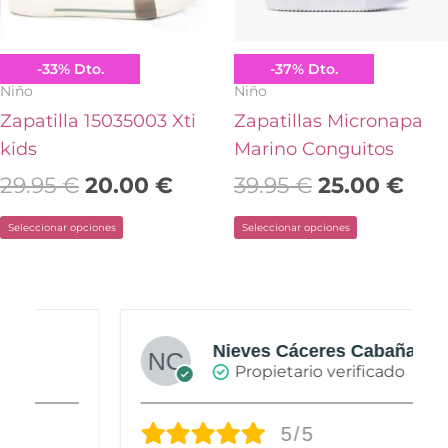
opciones
opciones
se
se
pueden
pueden
Xti
Conguitos
-
33
%
Dto.
-
37
%
Dto.
elegir
elegir
Niño
Niño
en
en
Zapatilla 15035003 Xti
Zapatillas Micronapa
la
la
kids
Marino Conguitos
página
página
29.95
€
20.00
€
39.95
€
25.00
€
de
de
Seleccionar opciones
Seleccionar opciones
producto
producto
Nieves Cáceres Cabañas
Propietario verificado
5/5