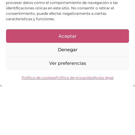
procesar datos como el comportamiento de navegación o las
identificaciones únicas en este sitio. No consentir o retirar el
consentimiento, puede afectar negativamente a ciertas
Enlaces de interés
características y funciones.
Bienvenid@
Cuidados del calzado
Aceptar
Cuidados del bolso
Contacto
Denegar
Mi cuenta
Los clientes opinan
Ver preferencias
Preguntas frecuentes
Política de cookies
Política de privacidad
Aviso legal