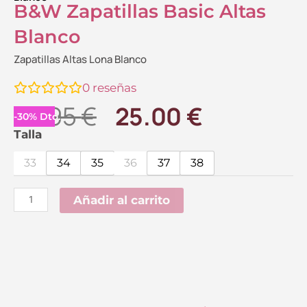
B&W Zapatillas Basic Altas
Blanco
Zapatillas Altas Lona Blanco
0
reseñas
El
El
35.95
€
25.00
€
-
30
%
Dto.
precio
precio
B&W
Talla
Zapatillas
original
actual
33
34
35
36
37
38
Basic
era:
es:
Altas
Añadir al carrito
35.95 €.
25.00 €.
Blanco
cantidad