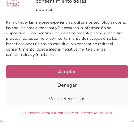
consentimiento de las
cookies
Para ofrecer las mejores experiencias, utilizamos tecnologías como
las cookies para almacenar y/o acceder a la información del
dispositivo. El consentimiento de estas tecnologías nos permitirá
procesar datos como el comportamiento de navegación o las
identificaciones únicas en este sitio. No consentir o retirar el
consentimiento, puede afectar negativamente a ciertas
características y funciones.
Enlaces de interés
Bienvenid@
Aceptar
Cuidados del calzado
Cuidados del bolso
Denegar
Contacto
Mi cuenta
Ver preferencias
Los clientes opinan
Preguntas frecuentes
Política de cookies
Política de privacidad
Aviso legal