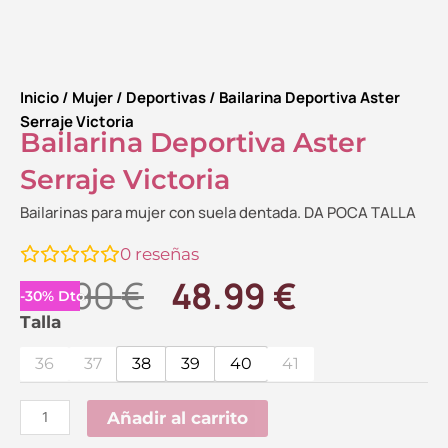
Inicio
/
Mujer
/
Deportivas
/ Bailarina Deportiva Aster
Serraje Victoria
Bailarina Deportiva Aster
Serraje Victoria
Bailarinas para mujer con suela dentada. DA POCA TALLA
0
reseñas
El
El
69.90
€
48.99
€
-
30
%
Dto.
precio
precio
Bailarina
Talla
Deportiva
original
actual
36
37
38
39
40
41
Aster
era:
es:
Serraje
Añadir al carrito
69.90 €.
48.99 €.
Victoria