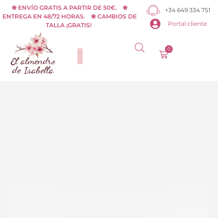
Ir
❀ ENVÍO GRATIS A PARTIR DE 50€. ❀
+34 649 334 751
ENTREGA EN 48/72 HORAS. ❀ CAMBIOS DE
al
Portal cliente
TALLA ¡GRATIS!
contenido
0
Carrito