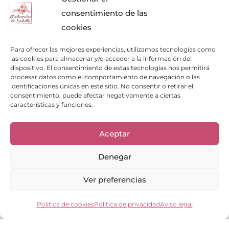
consentimiento de las
cookies
Para ofrecer las mejores experiencias, utilizamos tecnologías como
las cookies para almacenar y/o acceder a la información del
dispositivo. El consentimiento de estas tecnologías nos permitirá
procesar datos como el comportamiento de navegación o las
identificaciones únicas en este sitio. No consentir o retirar el
consentimiento, puede afectar negativamente a ciertas
características y funciones.
Aceptar
Enlaces de interés
Denegar
Bienvenid@
Cuidados del calzado
Ver preferencias
Cuidados del bolso
Contacto
Política de cookies
Política de privacidad
Aviso legal
Mi cuenta
Los clientes opinan
Preguntas frecuentes