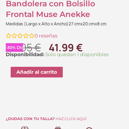
Bandolera con Bolsillo
Frontal Muse Anekke
Medidas (Largo x Alto x Ancho)27 cmx20 cmx8 cm
0
reseñas
El
El
59.95
€
41.99
€
-
30
%
Dto.
precio
precio
Bandolera
Disponibilidad:
Solo quedan 1 disponibles
con
original
actual
Bolsillo
Añadir al carrito
era:
es:
Frontal
59.95 €.
41.99 €.
Muse
Anekke
cantidad
¿DUDAS CON TU TALLA?
HAZ CLICK AQUÍ