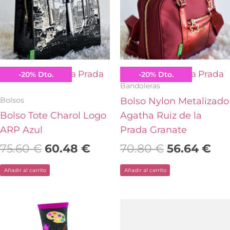
75.60 €.
60.48 €.
70.80 €.
56.
Agatha Ruiz de la Prada
Agatha Ruiz de la Prada
-
20
%
Dto.
-
20
%
Dto.
Bandoleras
Bolsos
Bolso Nylon Metalizado
Bolso Tote Charol Logo
Agatha Ruiz de la
ARP Azul
Prada Granate
75.60
€
60.48
€
70.80
€
56.64
€
Añadir al carrito
Añadir al carrito
El
El
Este
precio
pre
producto