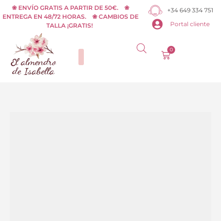
Ir
❀ ENVÍO GRATIS A PARTIR DE 50€. ❀
+34 649 334 751
ENTREGA EN 48/72 HORAS. ❀ CAMBIOS DE
al
Portal cliente
TALLA ¡GRATIS!
contenido
0
Carrito