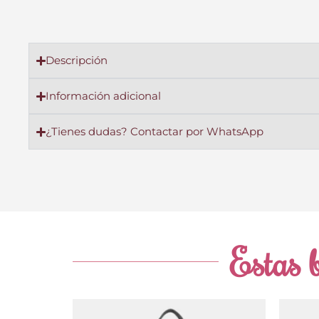
Descripción
Información adicional
¿Tienes dudas? Contactar por WhatsApp
Estas b
El
El