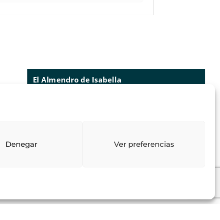
El Almendro de Isabella
73
reseñas
lo que dicen nuestros clientes
valoraciones
4.97
/ 5
Denegar
Ver preferencias