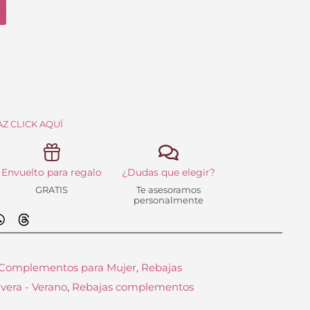
iginal
actual
a:
es:
.99 €.
43.39 €.
Z CLICK AQUÍ
Envuelto para regalo
¿Dudas que elegir?
GRATIS
Te asesoramos
personalmente
Complementos para Mujer
,
Rebajas
vera - Verano
,
Rebajas complementos