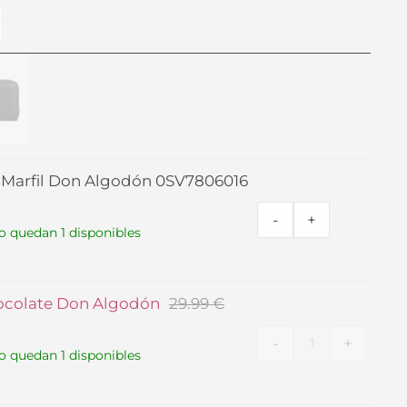
El
Bolso
Cartera
precio
Marfil
Marrón
original
Don
Chocolate
era:
Algodón
Don
29.99 €.
0SV7806016
Algodón
 Marfil Don Algodón 0SV7806016
cantidad
cantidad
-
+
o quedan 1 disponibles
ocolate Don Algodón
29.99
€
-
+
o quedan 1 disponibles