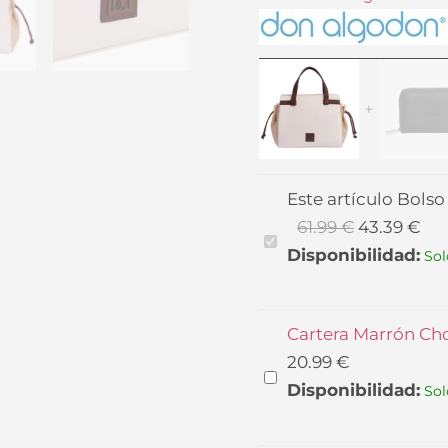
El
precio
actual
es:
20.99 €.
Este artículo
Bolso
61.99
€
43.39
€
Bolso
Disponibilidad:
Sol
Marfil
Don
Algodón
Cartera Marrón Ch
0SV7806016
20.99
€
Cartera
Disponibilidad:
Sol
Marrón
Chocolate