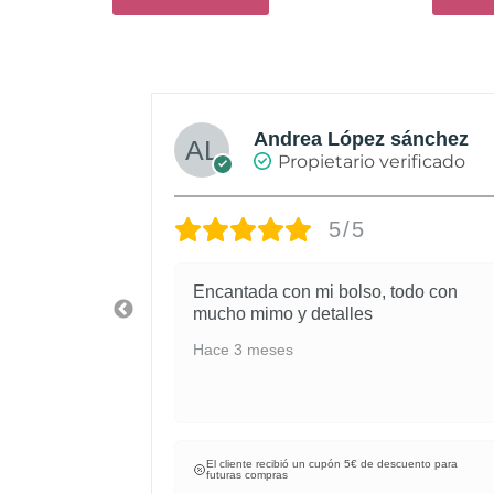
Andrea López sánchez
rificado
Propietario verificado
5/5
 atenta la
Encantada con mi bolso, todo con
ncontrar
mucho mimo y detalles
 atención,
Hace 3 meses
cuento para
El cliente recibió un cupón 5€ de descuento para
futuras compras