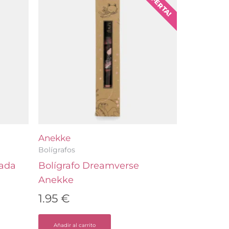
¡OFERTA!
io
al
6 €.
Anekke
Bolígrafos
ada
Bolígrafo Dreamverse
Anekke
1.95
€
Añadir al carrito