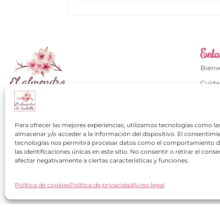
Enlac
Bien
Cuida
Cuida
Calzados con mucho
Conta
+34 649 334 751
Para ofrecer las mejores experiencias, utilizamos tecnologías como la
Mi cu
almacenar y/o acceder a la información del dispositivo. El consentimi
contacto@elalmendrodeisabella.com
tecnologías nos permitirá procesar datos como el comportamiento 
Los cl
las identificaciones únicas en este sitio. No consentir o retirar el con
Pregu
afectar negativamente a ciertas características y funciones.
Política de cookies
Política de privacidad
Aviso legal