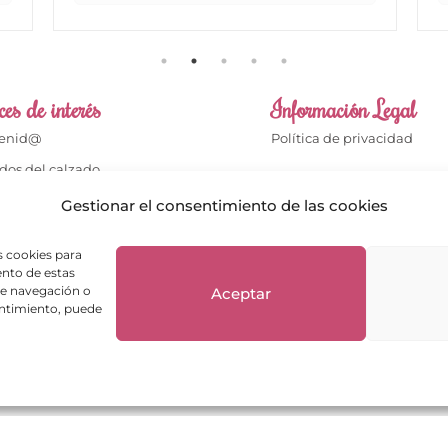
es de interés
Información Legal
venid@
Política de privacidad
dos del calzado
Aviso legal
dos del bolso
Gestionar el consentimiento de las cookies
Términos de compra
cto
Política de cookies
s cookies para
enta
ento de estas
Política de Devoluciones
de navegación o
Aceptar
ientes opinan
sentimiento, puede
ntas frecuentes
Envíos y Devoluciones