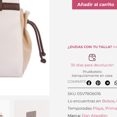
or
Don
Añadir al carrito
er
Algodón
61
0SV7806016
cantidad
¿DUDAS CON TU TALLA?
HA
30 días para devolución
Pruébatelo
tranquilamente en casa
COMPARTE
SKU
0SV7806016
Lo encuentras en
Bolsos
,
Temporadas
Playa
,
Prima
Marca:
Don Algodón