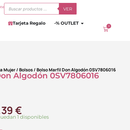
Búsqueda
nte
VER
de
productos
Abrir
-% OUTLET
Tarjeta Regalo
-% OUTLET
0
Carrito
a Mujer
/
Bolsos
/ Bolso Marfil Don Algodón 0SV7806016
 Don Algodón 0SV7806016
El
.39
€
ecio
precio
quedan 1 disponibles