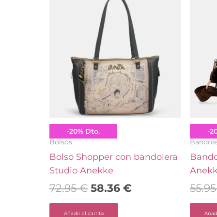
precio
precio
original
actual
era:
es:
72.95 €.
58.36 €.
Anekke
Anekk
-
20
%
Dto.
-
2
Bolsos
Bandole
Bolso Shopper con bandolera
Bando
Studio Anekke
Anek
72.95
€
58.36
€
55.9
Añadir al carrito
Añadi