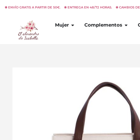
Ir
❀ ENVÍO GRATIS A PARTIR DE 50€. ❀ ENTREGA EN 48/72 HORAS. ❀ CAMBIOS D
al
contenido
Abrir
Mujer
Abrir
C
Mujer
Complementos