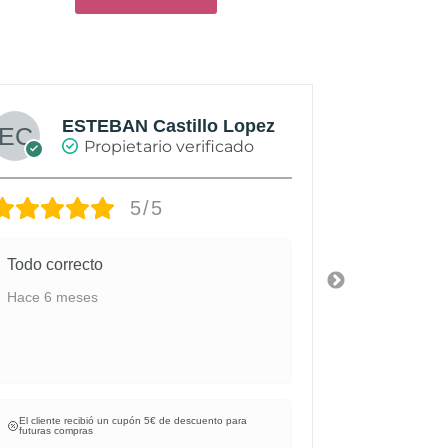
ESTEBAN Castillo Lopez
A
Propietario verificado
5/5
Todo correcto
Calzado y
buena cali
Hace 6 meses
personaliz
Hace 7 mes
El cliente recibió un cupón 5€ de descuento para
El cliente re
futuras compras
futuras compr