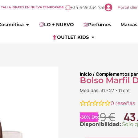
+34 649 334 751
Portal clie
E TALLA ¡GRATIS EN NUEVA TEMPORADA!
omplementos
Abrir
Cosmética
Cosmética
LO + NUEVO
Perfumes
Marcas
Abrir
OUTLET KIDS
OUTLET KIDS
Inicio
/
Complementos par
Bolso Marfil
Medidas: 31 × 27 × 11 cm.
0
reseñas
El
61.99
€
43
-
30
%
Dto.
pr
Bolso
Disponibilidad:
Solo 
Marfil