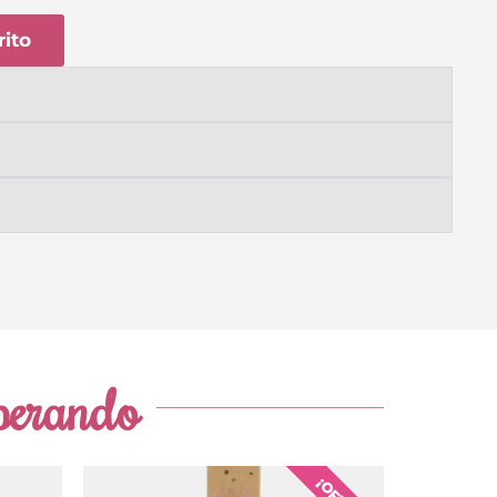
rito
sperando