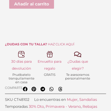
era:
es:
Añadir al carrito
99.95 €.
69.99 €.
Popa
cantidad
¿DUDAS CON TU TALLA?
HAZ CLICK AQUÍ
30 días para
Envuelto para
¿Dudas que
devolución
regalo
elegir?
Pruébatelo
GRATIS
Te asesoramos
tranquilamente
personalmente
en casa
COMPARTE
SKU
CT48102
Lo encuentras en
Mujer
,
Sandalias
Temporadas
30% Dto
,
Primavera - Verano
,
Rebajas