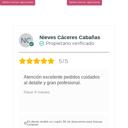
Seleccionar opciones
Seleccionar opciones
producto
producto
Nieves Cáceres Cabañas
Propietario verificado
5/5
Atención excelente pedidos cuidados
al detalle y gran profesional.
Hace 4 meses
El cliente recibió un cupón 5€ de descuento para futuras
compras