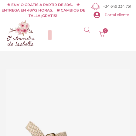
Ir
❀ ENVÍO GRATIS A PARTIR DE 50€. ❀
+34 649 334 751
ENTREGA EN 48/72 HORAS. ❀ CAMBIOS DE
al
Portal cliente
TALLA ¡GRATIS!
contenido
0
Carrito