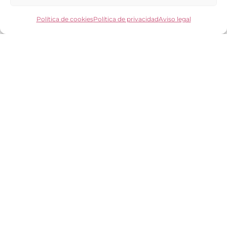
Los clientes opinan
Preguntas frecuentes
Política de cookies
Política de privacidad
Aviso legal