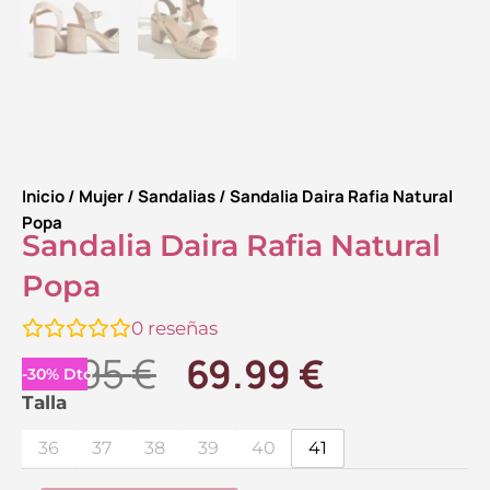
Inicio
/
Mujer
/
Sandalias
/ Sandalia Daira Rafia Natural
Popa
Sandalia Daira Rafia Natural
Popa
0
reseñas
El
El
99.95
€
69.99
€
-
30
%
Dto.
precio
precio
Sandalia
Talla
Daira
original
actual
36
37
38
39
40
41
Rafia
Natural