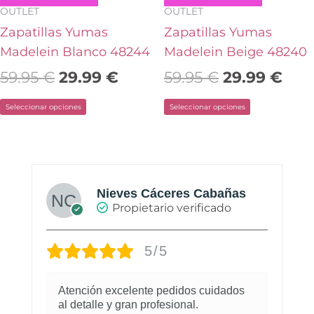
elegir
elegir
OUTLET
OUTLET
en
en
Zapatillas Yumas
Zapatillas Yumas
la
la
Madelein Blanco 48244
Madelein Beige 48240
página
página
59.95
€
29.99
€
59.95
€
29.99
€
de
de
Seleccionar opciones
Seleccionar opciones
producto
producto
Nieves Cáceres Cabañas
Propietario verificado
5/5
Atención excelente pedidos cuidados
al detalle y gran profesional.