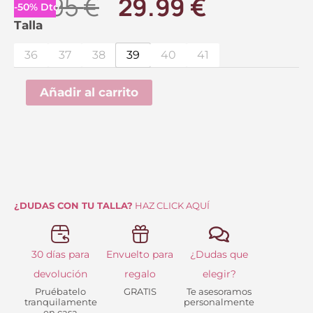
El
El
59.95
€
29.99
€
-
50
%
Dto.
precio
precio
Zapatilla
Talla
Deportiva
original
actual
36
37
38
39
40
41
con
era:
es:
cuña
Añadir al carrito
59.95 €.
29.99 €.
Platino
Rosa
Amada
cantidad
¿DUDAS CON TU TALLA?
HAZ CLICK AQUÍ
30 días para
Envuelto para
¿Dudas que
devolución
regalo
elegir?
Pruébatelo
GRATIS
Te asesoramos
tranquilamente
personalmente
en casa