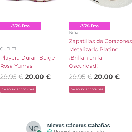
opciones
opciones
se
se
pueden
pueden
Yumas
Conguitos
-
33
%
Dto.
-
33
%
Dto.
elegir
elegir
Niña
en
en
Zapatillas de Corazones
la
la
OUTLET
Metalizado Platino
página
página
Playera Duran Beige-
¡Brillan en la
de
de
Rosa Yumas
Oscuridad!
producto
producto
29.95
€
20.00
€
29.95
€
20.00
€
Seleccionar opciones
Seleccionar opciones
Nieves Cáceres Cabañas
Propietario verificado