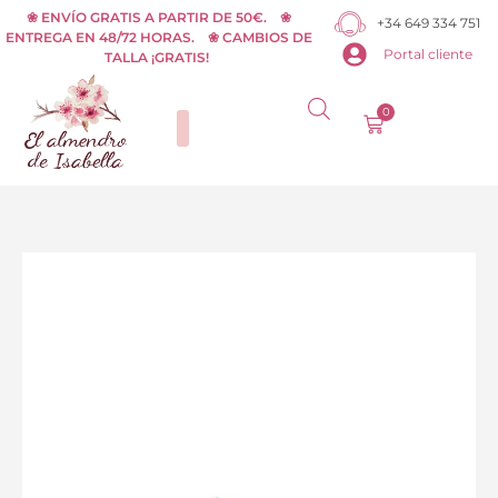
Ir
❀ ENVÍO GRATIS A PARTIR DE 50€. ❀
+34 649 334 751
ENTREGA EN 48/72 HORAS. ❀ CAMBIOS DE
al
Portal cliente
TALLA ¡GRATIS!
contenido
0
Carrito