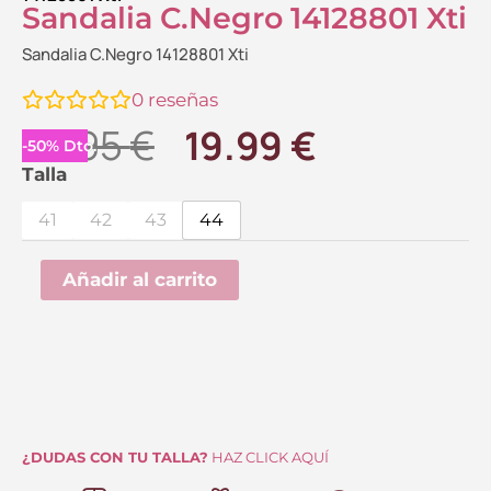
Sandalia C.Negro 14128801 Xti
Sandalia C.Negro 14128801 Xti
0
reseñas
El
El
39.95
€
19.99
€
-
50
%
Dto.
precio
precio
Sandalia
Talla
C.Negro
original
actual
41
42
43
44
14128801
era:
es:
Xti
Añadir al carrito
39.95 €.
19.99 €.
cantidad
¿DUDAS CON TU TALLA?
HAZ CLICK AQUÍ