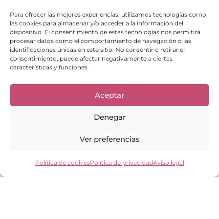
Para ofrecer las mejores experiencias, utilizamos tecnologías como
las cookies para almacenar y/o acceder a la información del
dispositivo. El consentimiento de estas tecnologías nos permitirá
procesar datos como el comportamiento de navegación o las
identificaciones únicas en este sitio. No consentir o retirar el
consentimiento, puede afectar negativamente a ciertas
características y funciones.
Enlaces de interés
Bienvenid@
Aceptar
Cuidados del calzado
Cuidados del bolso
Denegar
Contacto
Mi cuenta
Los clientes opinan
Ver preferencias
Preguntas frecuentes
Política de cookies
Política de privacidad
Aviso legal