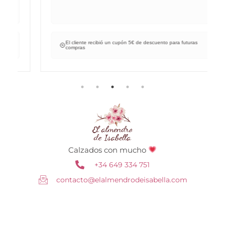
El cliente recibió un cupón 5€ de descuento para futuras
compras
Calzados con mucho
+34 649 334 751
contacto@elalmendrodeisabella.com