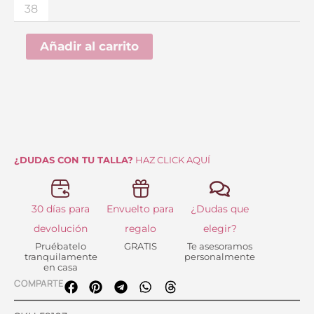
era:
es:
38
Negro
42.95 €.
25.00 €.
cantidad
Añadir al carrito
¿DUDAS CON TU TALLA?
HAZ CLICK AQUÍ
30 días para
Envuelto para
¿Dudas que
devolución
regalo
elegir?
Pruébatelo
GRATIS
Te asesoramos
tranquilamente
personalmente
en casa
COMPARTE