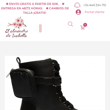
Ir
❀ ENVÍO GRATIS A PARTIR DE 50€. ❀
+34 649 334 751
ENTREGA EN 48/72 HORAS. ❀ CAMBIOS DE
al
Portal cliente
TALLA ¡GRATIS!
contenido
0
Carrito