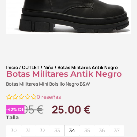
Inicio
/
OUTLET
/
Niña
/ Botas Militares Antik Negro
Botas Militares Antik Negro
Botas Militares Mini Bolsillo Negro B&W
0
reseñas
El
El
42.95
€
25.00
€
-
42
%
Dto.
precio
precio
Botas
Talla
Militares
original
actual
30
31
32
33
34
35
36
37
Antik