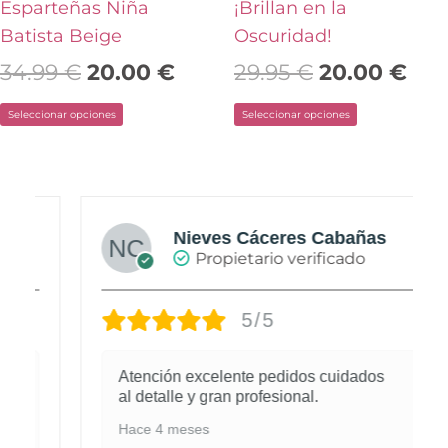
página
página
Esparteñas Niña
¡Brillan en la
de
de
Batista Beige
Oscuridad!
producto
producto
34.99
€
20.00
€
29.95
€
20.00
€
Seleccionar opciones
Seleccionar opciones
Nieves Cáceres Cabañas
Propietario verificado
5/5
Atención excelente pedidos cuidados
al detalle y gran profesional.
Hace 4 meses