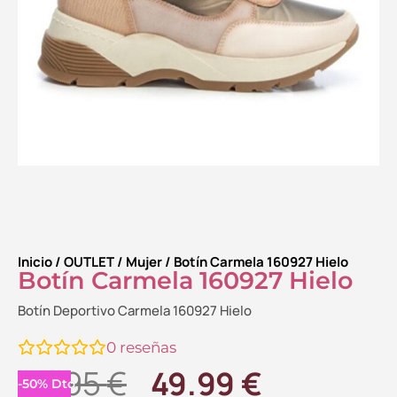
Inicio
/
OUTLET
/
Mujer
/ Botín Carmela 160927 Hielo
Botín Carmela 160927 Hielo
Botín Deportivo Carmela 160927 Hielo
0
reseñas
El
El
99.95
€
49.99
€
-
50
%
Dto.