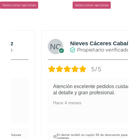
Seleccionar opciones
Seleccionar opciones
producto
producto
Nieves Cáceres Cabañas
Propietario verificado
5/5
Atención excelente pedidos cuidados
al detalle y gran profesional.
Hace 4 meses
El cliente recibió un cupón 5€ de descuento para futuras
compras