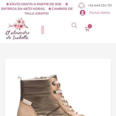
Ir
❀ ENVÍO GRATIS A PARTIR DE 50€. ❀
+34 649 334 751
ENTREGA EN 48/72 HORAS. ❀ CAMBIOS DE
al
Portal cliente
TALLA ¡GRATIS!
contenido
0
Carrito