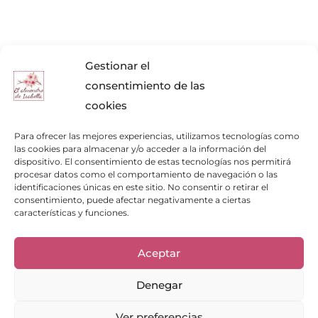
Gestionar el
consentimiento de las
cookies
Para ofrecer las mejores experiencias, utilizamos tecnologías como
las cookies para almacenar y/o acceder a la información del
dispositivo. El consentimiento de estas tecnologías nos permitirá
procesar datos como el comportamiento de navegación o las
identificaciones únicas en este sitio. No consentir o retirar el
Enlaces de interés
consentimiento, puede afectar negativamente a ciertas
características y funciones.
Bienvenid@
Cuidados del calzado
Cuidados del bolso
Aceptar
Contacto
Mi cuenta
Los clientes opinan
Denegar
Preguntas frecuentes
Ver preferencias