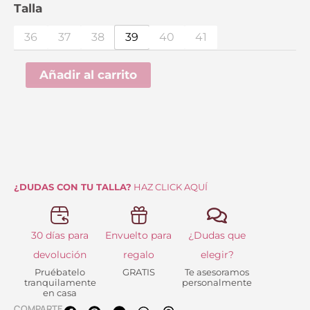
precio
precio
Botín
Talla
Carmela
original
actual
36
37
38
39
40
41
160927
era:
es:
Hielo
Añadir al carrito
99.95 €.
49.99 €.
cantidad
¿DUDAS CON TU TALLA?
HAZ CLICK AQUÍ
30 días para
Envuelto para
¿Dudas que
devolución
regalo
elegir?
Pruébatelo
GRATIS
Te asesoramos
tranquilamente
personalmente
en casa
COMPARTE